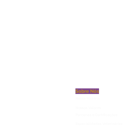
Sobre Nós
Nossa História
Nossos Valores
Parcerias e Certificações
Especialidades Veterinárias