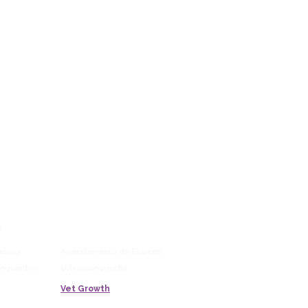
LAB
Vitrine
o
Blog
Saúde Pet
nosco
Agendamento de Exames
requentes
Ultrassonografia
Vet Growth