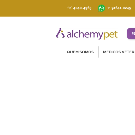
(11)
4040-4963
‪11
91641‑0245
P
QUEM SOMOS
MÉDICOS VETER