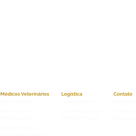
Médicos Veterinários
Logística
Contato
Exames Veterinários
Cidades Atendidas
Fale Conosc
Exames Exclusivos
Consultores por Região
Trabalhe Co
Normas de transporte
Perfil One Health
Perguntas F
Genômica Veterinária
Coleta e Envio de Exames