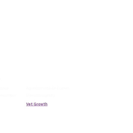
LAB
Vitrine
o
Blog
Saúde Pet
nosco
Agendamento de Exames
requentes
Ultrassonografia
Vet Growth