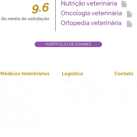
Nutrição veterinária
9.6
Oncologia veterinária
De média de satisfação
Ortopedia veterinária
PORTFÓLIO DE EXAMES
Médicos Veterinários
Logística
Contato
Exames Veterinários
Cidades Atendidas
Fale Conosc
Exames Exclusivos
Consultores por Região
Trabalhe Co
Normas de transporte
Perfil One Health
Perguntas F
Genômica Veterinária
Coleta e Envio de Exames
Pedidos de Suprimentos