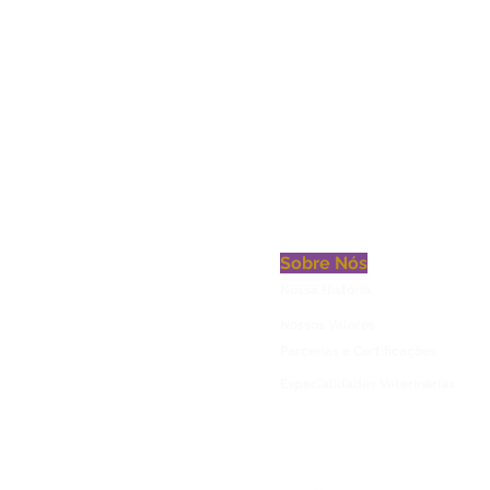
Sobre Nós
Nossa História
Nossos Valores
Parcerias e Certificações
Especialidades Veterinárias