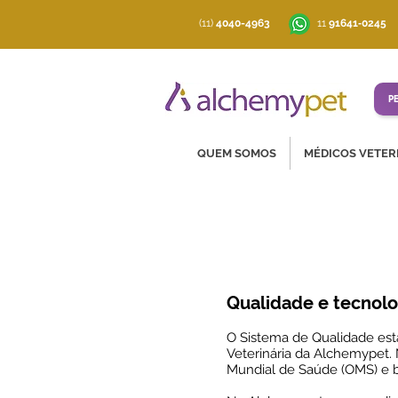
(11)
4040-4963
‪11
91641‑0245
P
QUEM SOMOS
MÉDICOS VETER
Qualidade e tecnolo
O Sistema de Qualidade est
Veterinária da Alchemypet.
Mundial de Saúde (OMS) e b