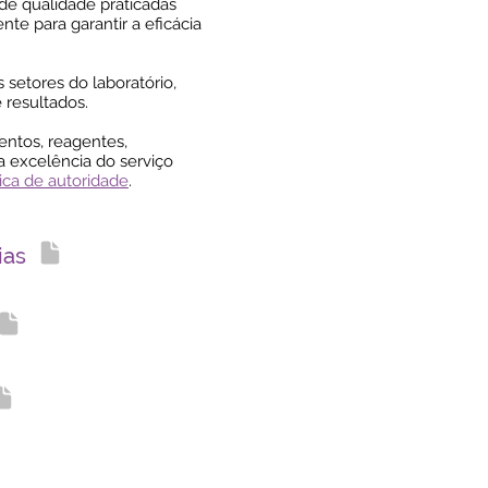
de qualidade praticadas
te para garantir a eficácia
setores do laboratório,
 resultados.
ntos, reagentes,
 a excelência do serviço
tica de autoridade
.
ias