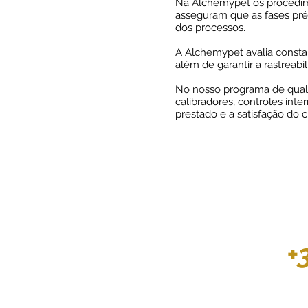
Na Alchemypet os procedime
asseguram que as fases pré-
dos processos.
A Alchemypet avalia consta
além de garantir a rastreab
No nosso programa de qual
calibradores, controles inte
prestado e a satisfação do 
+