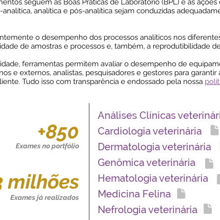
ntos seguem as Boas Práticas de Laboratório (BPL) e as ações 
analítica, analítica e pós-analítica sejam conduzidas adequadamen
ntemente o desempenho dos processos analíticos nos diferentes 
ilidade de amostras e processos e, também, a reprodutibilidade de
idade, ferramentas permitem avaliar o desempenho de equipame
rnos e externos, analistas, pesquisadores e gestores para garantir
cliente. Tudo isso com transparência e endossado pela nossa
polí
Análises Clínicas veterinár
+850
Cardiologia veterinária
Dermatologia veterinária
Exames no portfólio
Genômica veterinária
3 milhões
Hematologia veterinária
Medicina Felina
Exames já realizados
Nefrologia veterinária