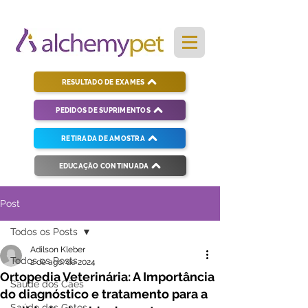
RESULTADO DE EXAMES
PEDIDOS DE SUPRIMENTOS
RETIRADA DE AMOSTRA
EDUCAÇÃO CONTINUADA
Post
Todos os Posts
Adilson Kleber
Todos os Posts
2 de ago. de 2024
Ortopedia Veterinária: A Importância
Saúde dos Cães
do diagnóstico e tratamento para a
Saúde dos Gatos