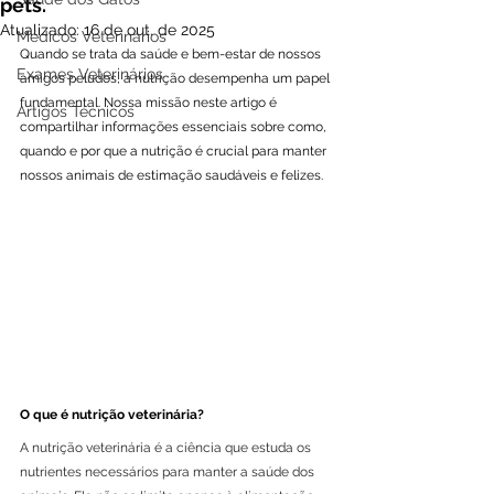
pets.
Atualizado:
16 de out. de 2025
Médicos Veterinários
Quando se trata da saúde e bem-estar de nossos 
Exames Veterinários
amigos peludos, a nutrição desempenha um papel 
fundamental. Nossa missão neste artigo é 
Artigos Técnicos
compartilhar informações essenciais sobre como, 
quando e por que a nutrição é crucial para manter 
nossos animais de estimação saudáveis e felizes.
O que é nutrição veterinária?
A nutrição veterinária é a ciência que estuda os 
nutrientes necessários para manter a saúde dos 