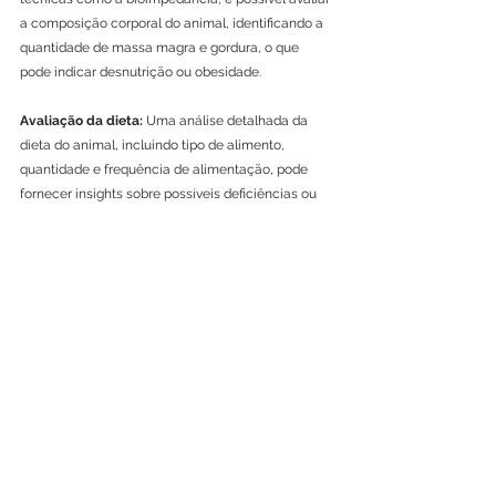
a composição corporal do animal, identificando a 
quantidade de massa magra e gordura, o que 
pode indicar desnutrição ou obesidade.
Avaliação da dieta:
 Uma análise detalhada da 
dieta do animal, incluindo tipo de alimento, 
quantidade e frequência de alimentação, pode 
fornecer insights sobre possíveis deficiências ou 
excessos nutricionais.
Em resumo, a nutrição animal é um aspecto 
essencial da saúde e bem-estar dos animais 
domésticos. Como tutores responsáveis e 
profissionais da área veterinária, devemos 
reconhecer a importância de fornecer uma dieta 
balanceada e adequada para atender às 
necessidades nutricionais individuais de cada 
animal, garantindo assim uma vida longa, 
saudável e feliz para nossos amigos peludos.