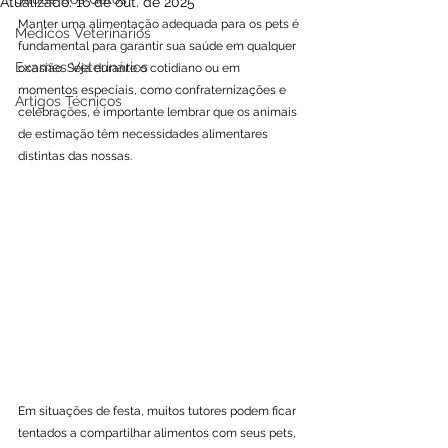
Atualizado:
16 de out. de 2025
Manter uma alimentação adequada para os pets é 
Médicos Veterinários
fundamental para garantir sua saúde em qualquer 
Exames Veterinários
ocasião. Seja durante o cotidiano ou em 
momentos especiais, como confraternizações e 
Artigos Técnicos
celebrações, é importante lembrar que os animais 
de estimação têm necessidades alimentares 
distintas das nossas.
Em situações de festa, muitos tutores podem ficar 
tentados a compartilhar alimentos com seus pets, 