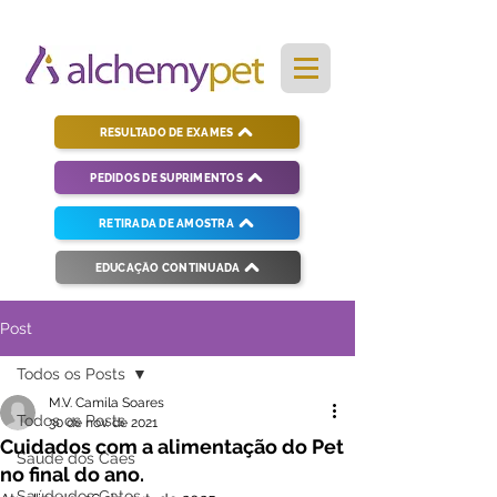
RESULTADO DE EXAMES
PEDIDOS DE SUPRIMENTOS
RETIRADA DE AMOSTRA
EDUCAÇÃO CONTINUADA
Post
Todos os Posts
M.V. Camila Soares
Todos os Posts
30 de nov. de 2021
Cuidados com a alimentação do Pet
Saúde dos Cães
no final do ano.
Saúde dos Gatos