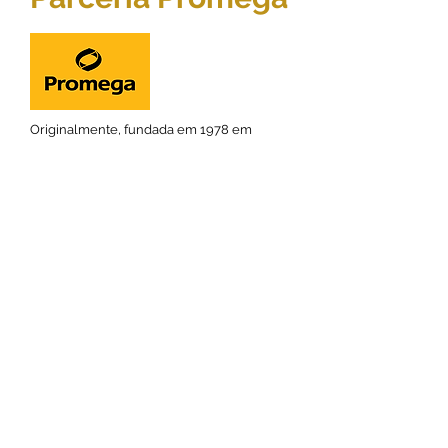
Originalmente, fundada em 1978 em
Madison, Wisconsin, EUA, a Promega
possui filiais em 16 países e mais de 50
distribuidores globais que atendem a 100
países. Com um portfólio de mais de 4.000
produtos abrangendo as áreas de
genômica, análise e expressão de
proteínas, análise celular, descoberta de
medicamentos e identidade genética, a
Promega é líder global no fornecimento
de soluções inovadoras e suporte técnico
para cientistas da vida acadêmica,
industrial e governamental.