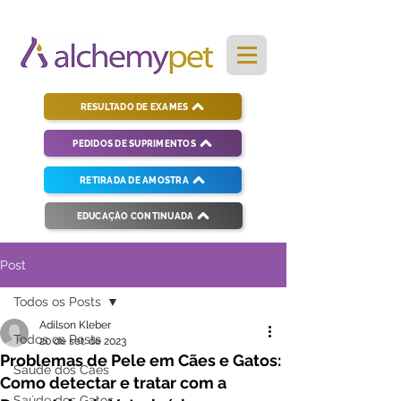
RESULTADO DE EXAMES
PEDIDOS DE SUPRIMENTOS
RETIRADA DE AMOSTRA
EDUCAÇÃO CONTINUADA
Post
Todos os Posts
Adilson Kleber
Todos os Posts
20 de set. de 2023
Problemas de Pele em Cães e Gatos:
Saúde dos Cães
Como detectar e tratar com a
Saúde dos Gatos