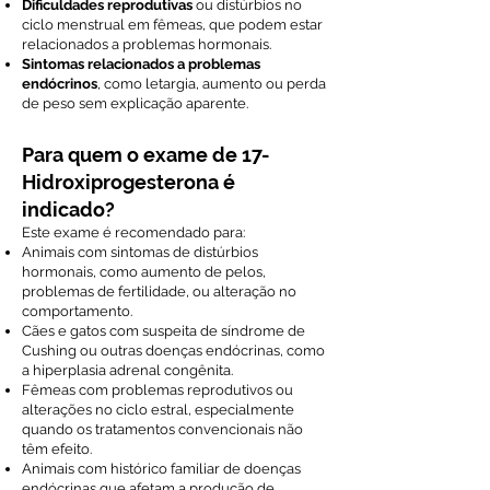
Dificuldades reprodutivas
ou distúrbios no
ciclo menstrual em fêmeas, que podem estar
relacionados a problemas hormonais.
Sintomas relacionados a problemas
endócrinos
, como letargia, aumento ou perda
de peso sem explicação aparente.
Para quem o exame de 17-
Hidroxiprogesterona é
indicado?
Este exame é recomendado para:
Animais com sintomas de distúrbios
hormonais, como aumento de pelos,
problemas de fertilidade, ou alteração no
comportamento.
Cães e gatos com suspeita de síndrome de
Cushing ou outras doenças endócrinas, como
a hiperplasia adrenal congênita.
Fêmeas com problemas reprodutivos ou
alterações no ciclo estral, especialmente
quando os tratamentos convencionais não
têm efeito.
Animais com histórico familiar de doenças
endócrinas que afetam a produção de