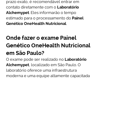
prazo exato, é recomendável entrar em
contato diretamente com o
Laboratório
Alchemypet
. Eles informarão o tempo
estimado para o processamento do
Painel
Genético OneHealth Nutricional
.
Onde fazer o exame Painel
Genético OneHealth Nutricional
em São Paulo?
O exame pode ser realizado no
Laboratório
Alchemypet
, localizado em São Paulo. O
laboratório oferece uma infraestrutura
moderna e uma equipe altamente capacitada
para realizar exames genéticos precisos,
ajudando a personalizar a alimentação do seu
pet com base em suas necessidades
nutricionais.
Voltar ao índice de exames
Solicite Orçamento