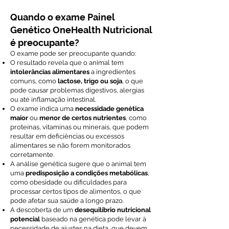
Quando o exame Painel
Genético OneHealth Nutricional
é preocupante?
O exame pode ser preocupante quando:
O resultado revela que o animal tem
intolerâncias alimentares
a ingredientes
comuns, como
lactose, trigo ou soja
, o que
pode causar problemas digestivos, alergias
ou até inflamação intestinal.
O exame indica uma
necessidade genética
maior
ou
menor de certos nutrientes
, como
proteínas, vitaminas ou minerais, que podem
resultar em deficiências ou excessos
alimentares se não forem monitorados
corretamente.
A análise genética sugere que o animal tem
uma
predisposição a condições metabólicas
,
como obesidade ou dificuldades para
processar certos tipos de alimentos, o que
pode afetar sua saúde a longo prazo.
A descoberta de um
desequilíbrio nutricional
potencial
baseado na genética pode levar à
necessidade de ajustes na dieta, que devem