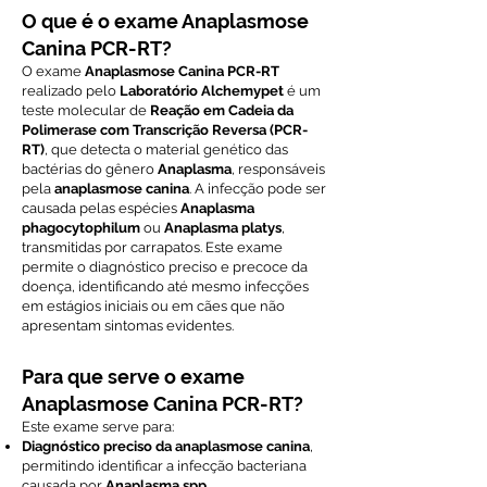
O que é o exame Anaplasmose
Canina PCR-RT?
O exame
Anaplasmose Canina PCR-RT
realizado pelo
Laboratório Alchemypet
é um
teste molecular de
Reação em Cadeia da
Polimerase com Transcrição Reversa (PCR-
RT)
, que detecta o material genético das
bactérias do gênero
Anaplasma
, responsáveis
pela
anaplasmose canina
. A infecção pode ser
causada pelas espécies
Anaplasma
phagocytophilum
ou
Anaplasma platys
,
transmitidas por carrapatos. Este exame
permite o diagnóstico preciso e precoce da
doença, identificando até mesmo infecções
em estágios iniciais ou em cães que não
apresentam sintomas evidentes.
Para que serve o exame
Anaplasmose Canina PCR-RT?
Este exame serve para:
Diagnóstico preciso da anaplasmose canina
,
permitindo identificar a infecção bacteriana
causada por
Anaplasma spp
.