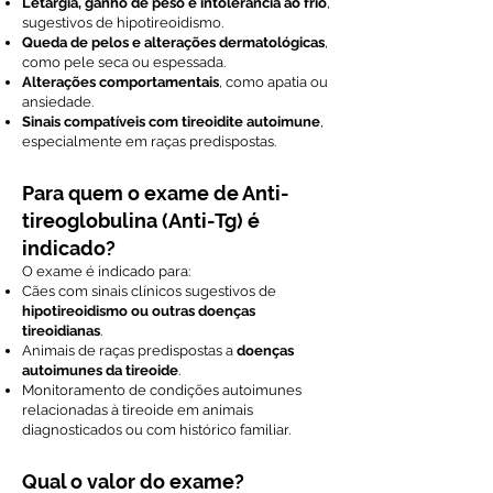
Letargia, ganho de peso e intolerância ao frio
,
sugestivos de hipotireoidismo.
Queda de pelos e alterações dermatológicas
,
como pele seca ou espessada.
Alterações comportamentais
, como apatia ou
ansiedade.
Sinais compatíveis com tireoidite autoimune
,
especialmente em raças predispostas.
Para quem o exame de Anti-
tireoglobulina (Anti-Tg) é
indicado?
O exame é indicado para:
Cães com sinais clínicos sugestivos de
hipotireoidismo ou outras doenças
tireoidianas
.
Animais de raças predispostas a
doenças
autoimunes da tireoide
.
Monitoramento de condições autoimunes
relacionadas à tireoide em animais
diagnosticados ou com histórico familiar.
Qual o valor do exame?