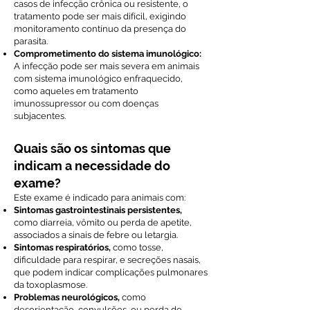
casos de infecção crônica ou resistente, o
tratamento pode ser mais difícil, exigindo
monitoramento contínuo da presença do
parasita.
Comprometimento do sistema imunológico:
A infecção pode ser mais severa em animais
com sistema imunológico enfraquecido,
como aqueles em tratamento
imunossupressor ou com doenças
subjacentes.
Quais são os sintomas que
indicam a necessidade do
exame?
Este exame é indicado para animais com:
Sintomas gastrointestinais persistentes,
como diarreia, vômito ou perda de apetite,
associados a sinais de febre ou letargia.
Sintomas respiratórios,
como tosse,
dificuldade para respirar, e secreções nasais,
que podem indicar complicações pulmonares
da toxoplasmose.
Problemas neurológicos,
como
desorientação, convulsões, ou perda de