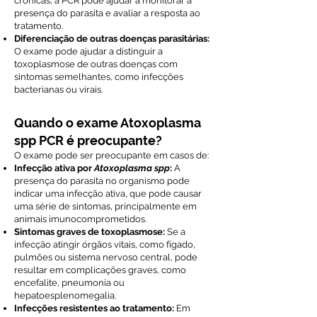
crônicas, a PCR pode ajudar a monitorar a
presença do parasita e avaliar a resposta ao
tratamento.
Diferenciação de outras doenças parasitárias:
O exame pode ajudar a distinguir a
toxoplasmose de outras doenças com
sintomas semelhantes, como infecções
bacterianas ou virais.
Quando o exame Atoxoplasma
spp PCR é preocupante?
O exame pode ser preocupante em casos de:
Infecção ativa por
Atoxoplasma spp
:
A
presença do parasita no organismo pode
indicar uma infecção ativa, que pode causar
uma série de sintomas, principalmente em
animais imunocomprometidos.
Sintomas graves de toxoplasmose:
Se a
infecção atingir órgãos vitais, como fígado,
pulmões ou sistema nervoso central, pode
resultar em complicações graves, como
encefalite, pneumonia ou
hepatoesplenomegalia.
Infecções resistentes ao tratamento:
Em