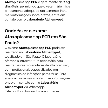
Atoxoplasma spp PCR
é geralmente de
2 a 3
dias úteis
, permitindo que o veterinário inicie
o tratamento adequado rapidamente. Para
mais informações sobre prazos, entre em
contato com o
Laboratório Alchemypet
.
Onde fazer o exame
Atoxoplasma spp PCR em São
Paulo?
O exame
Atoxoplasma spp PCR
pode ser
realizado no
Laboratório Alchemypet
,
localizado em São Paulo. O laboratório
oferece a infraestrutura necessária para
realizar testes moleculares de alta precisão,
com profissionais especializados em
diagnóstico de infecções parasitárias. Para
agendar o exame ou obter mais informações,
entre em contato com o
Laboratório
Alchemypet
via WhatsApp.
Este portfólio foi criado para fornecer
informações sobre o exame
Atoxoplasma spp
PCR
, um teste molecular altamente sensível
para diagnóstico de toxoplasmose em cães e