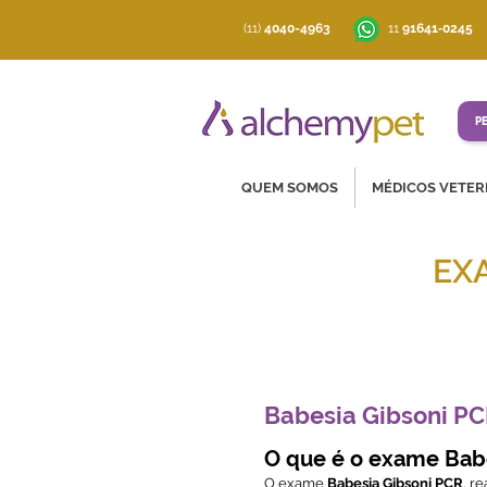
(11)
4040-4963
‪11
91641‑0245
P
QUEM SOMOS
MÉDICOS VETER
EX
Soluções co
Babesia Gibsoni P
O que é o exame Bab
O exame
Babesia Gibsoni PCR
, r