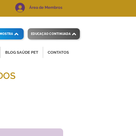
Área de Membros
AMOSTRA
EDUCAÇÃO CONTINUADA
BLOG SAÚDE PET
CONTATOS
DOS
 e precisos.
Voltar ao índice
de exames