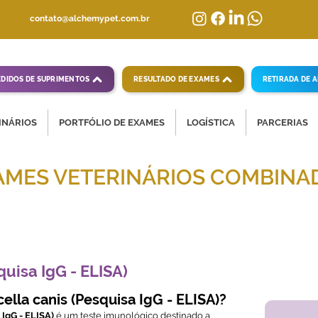
contato@alchemypet.com.br
EDIDOS DE SUPRIMENTOS
RESULTADO DE EXAMES
RETIRADA DE 
INÁRIOS
PORTFÓLIO DE EXAMES
LOGÍSTICA
PARCERIAS
AMES VETERINÁRIOS COMBINA
mpletas para diagnósticos veterinários eficientes
quisa IgG - ELISA)
lla canis (Pesquisa IgG - ELISA)?
 IgG - ELISA)
é um teste imunológico destinado a