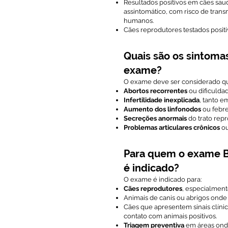
Resultados positivos em cães sa
assintomático, com risco de trans
humanos.
Cães reprodutores testados positi
Quais são os sintoma
exame?
O exame deve ser considerado qu
Abortos recorrentes
ou dificulda
Infertilidade inexplicada
, tanto 
Aumento dos linfonodos
ou febre
Secreções anormais
do trato repr
Problemas articulares crônicos
ou
Para quem o exame Br
é indicado?
O exame é indicado para:
Cães reprodutores
, especialmen
Animais de canis ou abrigos onde
Cães que apresentem sinais clíni
contato com animais positivos.
Triagem preventiva
em áreas onde