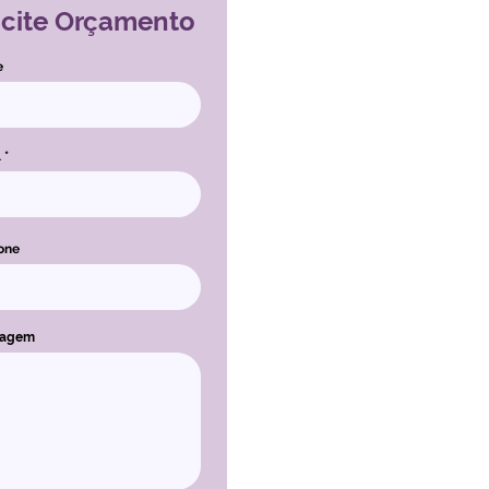
icite Orçamento
e
l
one
sagem