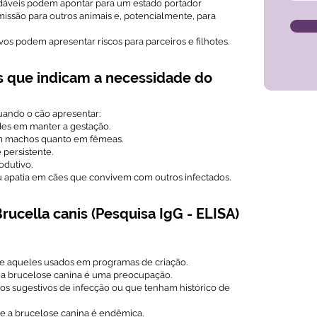
udáveis podem apontar para um estado portador
missão para outros animais e, potencialmente, para
vos podem apresentar riscos para parceiros e filhotes.
s que indicam a necessidade do
ando o cão apresentar:
des em manter a gestação.
em machos quanto em fêmeas.
 persistente.
odutivo.
 apatia em cães que convivem com outros infectados.
ucella canis (Pesquisa IgG - ELISA)
te aqueles usados em programas de criação.
 a brucelose canina é uma preocupação.
cos sugestivos de infecção ou que tenham histórico de
 a brucelose canina é endêmica.