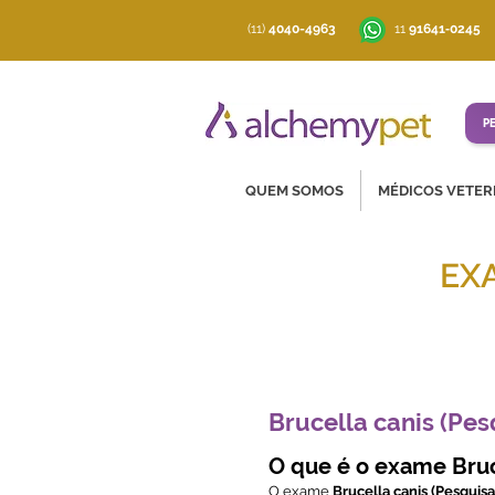
(11)
4040-4963
‪11
91641‑0245
P
QUEM SOMOS
MÉDICOS VETER
EX
Soluções co
Brucella canis (Pes
O que é o exame Bruce
O exame
Brucella canis (Pesquisa