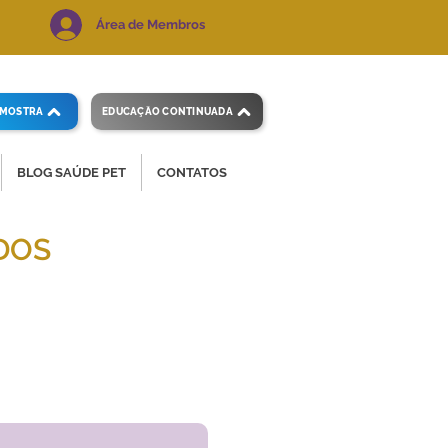
Área de Membros
AMOSTRA
EDUCAÇÃO CONTINUADA
BLOG SAÚDE PET
CONTATOS
DOS
 e precisos.
Voltar ao índice
de exames