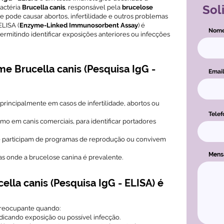
Sol
actéria
Brucella canis
, responsável pela
brucelose
e pode causar abortos, infertilidade e outros problemas
ELISA (
Enzyme-Linked Immunosorbent Assay
) é
Nom
permitindo identificar exposições anteriores ou infecções
e Brucella canis (Pesquisa IgG -
Emai
, principalmente em casos de infertilidade, abortos ou
Telef
omo em canis comerciais, para identificar portadores
 participam de programas de reprodução ou convivem
Men
s onde a brucelose canina é prevalente.
lla canis (Pesquisa IgG - ELISA) é
preocupante quando:
dicando exposição ou possível infecção.