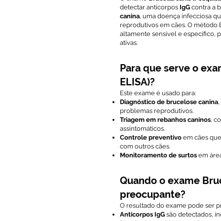
detectar anticorpos
IgG
contra a b
canina
, uma doença infecciosa qu
reprodutivos em cães. O método 
altamente sensível e específico, 
ativas.
Para que serve o exam
ELISA)?
Este exame é usado para:
Diagnóstico de brucelose canina
problemas reprodutivos.
Triagem em rebanhos caninos
, c
assintomáticos.
Controle preventivo
em cães que
com outros cães.
Monitoramento de surtos
em área
Quando o exame Bruce
preocupante?
O resultado do exame pode ser 
Anticorpos IgG
são detectados, in