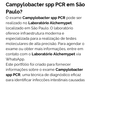
Campylobacter spp PCR em São
Paulo?
O exame
Campylobacter spp PCR
pode ser
realizado no
Laboratório Alchemypet
,
localizado em São Paulo. O laboratório
oferece infraestrutura moderna e
especializada para a realização de testes
moleculares de alta precisão. Para agendar o
exame ou obter mais informações, entre em
contato com o
Laboratório Alchemypet
via
WhatsApp.
Este portfólio foi criado para fornecer
informações sobre o exame
Campylobacter
spp PCR
, uma técnica de diagnóstico eficaz
para identificar infecções intestinais causadas
por
Campylobacter
em animais. Para mais
detalhes sobre preço, prazos e agendamento,
entre em contato diretamente com o
Laboratório Alchemypet
.
Voltar ao índice de exames