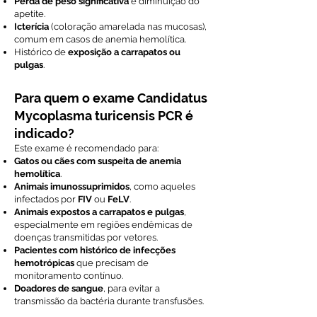
Perda de peso significativa
e diminuição do
apetite.
Icterícia
(coloração amarelada nas mucosas),
comum em casos de anemia hemolítica.
Histórico de
exposição a carrapatos ou
pulgas
.
Para quem o exame Candidatus
Mycoplasma turicensis PCR é
indicado?
Este exame é recomendado para:
Gatos ou cães com suspeita de anemia
hemolítica
.
Animais imunossuprimidos
, como aqueles
infectados por
FIV
ou
FeLV
.
Animais expostos a carrapatos e pulgas
,
especialmente em regiões endêmicas de
doenças transmitidas por vetores.
Pacientes com histórico de infecções
hemotrópicas
que precisam de
monitoramento contínuo.
Doadores de sangue
, para evitar a
transmissão da bactéria durante transfusões.