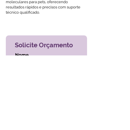
moleculares para pets, oferecendo
resultados rápidos e precisos com suporte
técnico qualificado.
Voltar ao índice de exames
Solicite Orçamento
Nome
Email
Mensagem