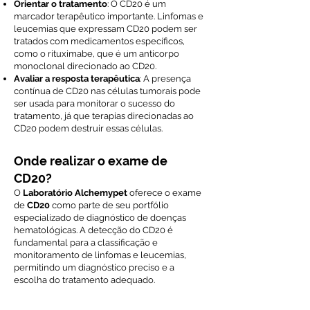
Orientar o tratamento
: O CD20 é um
marcador terapêutico importante. Linfomas e
leucemias que expressam CD20 podem ser
tratados com medicamentos específicos,
como o rituximabe, que é um anticorpo
monoclonal direcionado ao CD20.
Avaliar a resposta terapêutica
: A presença
contínua de CD20 nas células tumorais pode
ser usada para monitorar o sucesso do
tratamento, já que terapias direcionadas ao
CD20 podem destruir essas células.
Onde realizar o exame de
CD20?
O
Laboratório Alchemypet
oferece o exame
de
CD20
como parte de seu portfólio
especializado de diagnóstico de doenças
hematológicas. A detecção do CD20 é
fundamental para a classificação e
monitoramento de linfomas e leucemias,
permitindo um diagnóstico preciso e a
escolha do tratamento adequado.