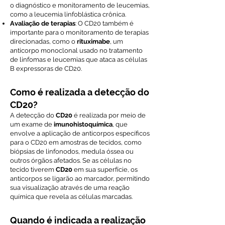
o diagnóstico e monitoramento de leucemias,
como a leucemia linfoblástica crônica.
Avaliação de terapias
: O CD20 também é
importante para o monitoramento de terapias
direcionadas, como o
rituximabe
, um
anticorpo monoclonal usado no tratamento
de linfomas e leucemias que ataca as células
B expressoras de CD20.
Como é realizada a detecção do
CD20?
A detecção do
CD20
é realizada por meio de
um exame de
imunohistoquímica
, que
envolve a aplicação de anticorpos específicos
para o CD20 em amostras de tecidos, como
biópsias de linfonodos, medula óssea ou
outros órgãos afetados. Se as células no
tecido tiverem
CD20
em sua superfície, os
anticorpos se ligarão ao marcador, permitindo
sua visualização através de uma reação
química que revela as células marcadas.
Quando é indicada a realização