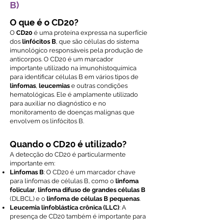
B)
O que é o CD20?
O
CD20
é uma proteína expressa na superfície
dos
linfócitos B
, que são células do sistema
imunológico responsáveis pela produção de
anticorpos. O CD20 é um marcador
importante utilizado na imunohistoquímica
para identificar células B em vários tipos de
linfomas
,
leucemias
e outras condições
hematológicas. Ele é amplamente utilizado
para auxiliar no diagnóstico e no
monitoramento de doenças malignas que
envolvem os linfócitos B.
Quando o CD20 é utilizado?
A detecção do CD20 é particularmente
importante em:
Linfomas B
: O CD20 é um marcador chave
para linfomas de células B, como o
linfoma
folicular
,
linfoma difuso de grandes células B
(DLBCL) e o
linfoma de células B pequenas
.
Leucemia linfoblástica crônica (LLC)
: A
presença de CD20 também é importante para