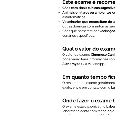
Este exame é recome
Cães com sinais clínicos sugestiv
Animais em lares ou ambientes c
assintomáticos.
Veterinários que necessitam de u
outras doenças com sintomas sem
Cães que passaram por
vacinação
cenários específicos.
Qual o valor do exam
O valor do exame
Cinomose Canin
pode variar. Para informações so
Alchemypet
via WhatsApp.
Em quanto tempo fic
O resultado do exame geralmente
exato, entre em contato com o
La
Onde fazer o exame 
O exame está disponível no
Labo
laboratório conta com tecnologia