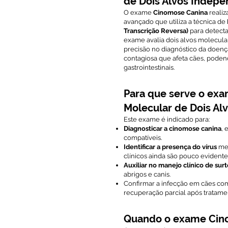
de Dois Alvos Indepe
O exame
Cinomose Canina
realiz
avançado que utiliza a técnica de
Transcrição Reversa)
para detecta
exame avalia dois alvos molecula
precisão no diagnóstico da doenç
contagiosa que afeta cães, podend
gastrointestinais.
Para que serve o exa
Molecular de Dois Al
Este exame é indicado para:
Diagnosticar a cinomose canina
, 
compatíveis.
Identificar a presença do vírus
mes
clínicos ainda são pouco evidente
Auxiliar no manejo clínico de surt
abrigos e canis.
Confirmar a infecção em cães co
recuperação parcial após tratame
Quando o exame Cin