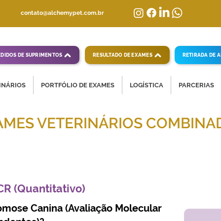
contato@alchemypet.com.br
EDIDOS DE SUPRIMENTOS
RESULTADO DE EXAMES
RETIRADA DE 
INÁRIOS
PORTFÓLIO DE EXAMES
LOGÍSTICA
PARCERIAS
AMES VETERINÁRIOS COMBINA
mpletas para diagnósticos veterinários eficientes
R (Quantitativo)
mose Canina (Avaliação Molecular