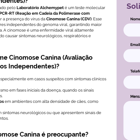
ndentes)?
Sol
ado pelo
Laboratório Alchemypet
é um teste molecular
PCR-RT (Reação em Cadeia da Polimerase com
r a presença do vírus da
Cinomose Canina (CDV)
. Esse
Nom
res independentes do genoma viral, garantindo maior
a. A cinomose é uma enfermidade viral altamente
o causar sintomas neurológicos, respiratórios e
Emai
me Cinomose Canina (Avaliação
vos Independentes)?
Telef
especialmente em casos suspeitos com sintomas clínicos
mo em fases iniciais da doença, quando os sinais
s.
Men
os
em ambientes com alta densidade de cães, como
m sintomas neurológicos ou que apresentem sinais de
ntos.
omose Canina é preocupante?