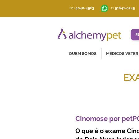
(11)
4040-4963
‪11
91641‑0245
P
QUEM SOMOS
MÉDICOS VETER
EX
Soluções co
Cinomose por petPC
O que é o exame Cino