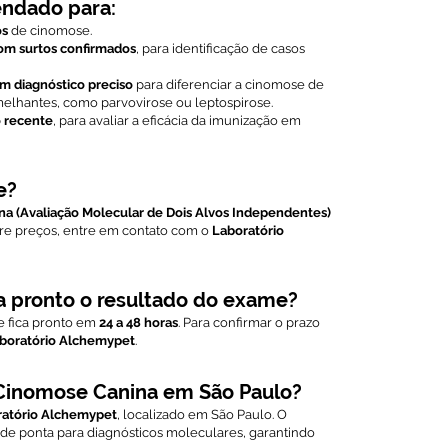
ndado para:
os
de cinomose.
om surtos confirmados
, para identificação de casos
m diagnóstico preciso
para diferenciar a cinomose de
elhantes, como parvovirose ou leptospirose.
 recente
, para avaliar a eficácia da imunização em
e?
a (Avaliação Molecular de Dois Alvos Independentes)
bre preços, entre em contato com o
Laboratório
a pronto o resultado do exame?
 fica pronto em
24 a 48 horas
. Para confirmar o prazo
boratório Alchemypet
.
Cinomose Canina em São Paulo?
ratório Alchemypet
, localizado em São Paulo. O
 de ponta para diagnósticos moleculares, garantindo