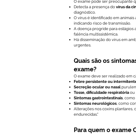
O exame pode ser preocupante q
Detecta a presença do
vírus da c
diagnóstico.
O vírus é identificado em animai
indicando risco de transmissão.
A doença progride para estágios
falência multissistêmica.
Há disseminação do vírus em ambi
urgentes.
Quais são os sintoma
exame?
O exame deve ser realizado em c
Febre persistente ou intermitent
Secreção ocular ou nasal
purulen
Tosse, dificuldade respiratória
ou 
Sintomas gastrointestinais
, como 
Sintomas neurológicos
, como con
Alterações nos coxins plantares
endurecidas."
Para quem o exame C