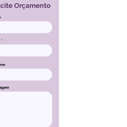
icite Orçamento
e
l
one
sagem