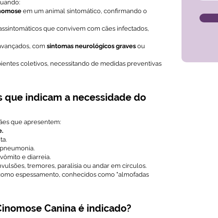
uando:
inomose
em um animal sintomático, confirmando o
s assintomáticos que convivem com cães infectados,
 avançados, com
sintomas neurológicos graves
ou
entes coletivos, necessitando de medidas preventivas
s que indicam a necessidade do
ães que apresentem:
e.
ta.
pneumonia.
vômito e diarreia.
vulsões, tremores, paralisia ou andar em círculos.
, como espessamento, conhecidos como "almofadas
inomose Canina é indicado?