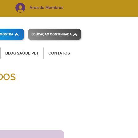
Área de Membros
AMOSTRA
EDUCAÇÃO CONTINUADA
BLOG SAÚDE PET
CONTATOS
DOS
 e precisos.
Voltar ao índice
de exames