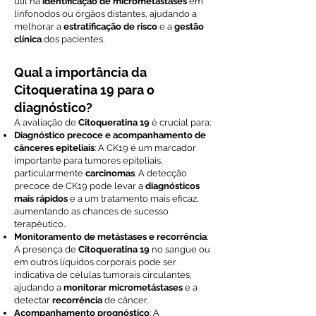
útil na
identificação de micrometástases
em
linfonodos ou órgãos distantes, ajudando a
melhorar a
estratificação de risco
e a
gestão
clínica
dos pacientes.
Qual a importância da
Citoqueratina 19 para o
diagnóstico?
A avaliação de
Citoqueratina 19
é crucial para:
Diagnóstico precoce e acompanhamento de
cânceres epiteliais
: A CK19 é um marcador
importante para tumores epiteliais,
particularmente
carcinomas
. A detecção
precoce de CK19 pode levar a
diagnósticos
mais rápidos
e a um tratamento mais eficaz,
aumentando as chances de sucesso
terapêutico.
Monitoramento de metástases e recorrência
:
A presença de
Citoqueratina 19
no sangue ou
em outros líquidos corporais pode ser
indicativa de células tumorais circulantes,
ajudando a
monitorar micrometástases
e a
detectar
recorrência
de câncer.
Acompanhamento prognóstico
: A