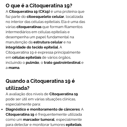
O que é a Citoqueratina 19?
A
Citoqueratina 19 (CK19)
é uma proteína que
faz parte do
citoesqueleto celular
, localizada
no interior das células epiteliais. Ela é uma das
várias
citoqueratinas
que formam filamentos
intermediários em células epiteliais e
desempenha um papel fundamental na
manutenção da
estrutura celular
e na
integridade do tecido epitelial
. A
Citoqueratina 19 é expressa principalmente
em
células epiteliais
de vários órgãos,
incluindo o
pulmão
, o
trato gastrointestinal
e
a
mama
.
Quando a Citoqueratina 19 é
utilizada?
A avaliação dos níveis de
Citoqueratina 19
pode ser útil em várias situações clínicas,
especialmente para:
Diagnóstico e monitoramento de cânceres
: A
Citoqueratina 19
é frequentemente utilizada
como um
marcador tumoral
, especialmente
para detectar e monitorar tumores
epiteliais
,