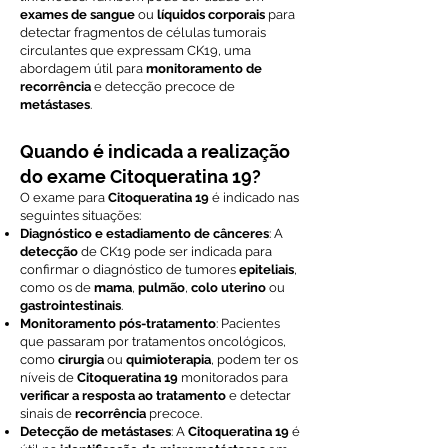
exames de sangue
ou
líquidos corporais
para
detectar fragmentos de células tumorais
circulantes que expressam CK19, uma
abordagem útil para
monitoramento de
recorrência
e detecção precoce de
metástases
.
Quando é indicada a realização
do exame Citoqueratina 19?
O exame para
Citoqueratina 19
é indicado nas
seguintes situações:
Diagnóstico e estadiamento de cânceres
: A
detecção
de CK19 pode ser indicada para
confirmar o diagnóstico de tumores
epiteliais
,
como os de
mama
,
pulmão
,
colo uterino
ou
gastrointestinais
.
Monitoramento pós-tratamento
: Pacientes
que passaram por tratamentos oncológicos,
como
cirurgia
ou
quimioterapia
, podem ter os
níveis de
Citoqueratina 19
monitorados para
verificar a resposta ao tratamento
e detectar
sinais de
recorrência
precoce.
Detecção de metástases
: A
Citoqueratina 19
é