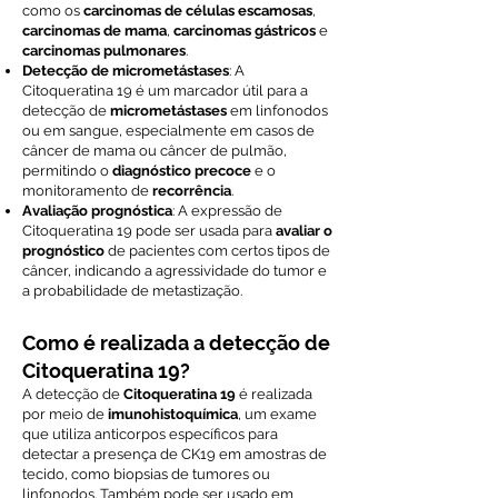
como os
carcinomas de células escamosas
,
carcinomas de mama
,
carcinomas gástricos
e
carcinomas pulmonares
.
Detecção de micrometástases
: A
Citoqueratina 19 é um marcador útil para a
detecção de
micrometástases
em linfonodos
ou em sangue, especialmente em casos de
câncer de mama ou câncer de pulmão,
permitindo o
diagnóstico precoce
e o
monitoramento de
recorrência
.
Avaliação prognóstica
: A expressão de
Citoqueratina 19 pode ser usada para
avaliar o
prognóstico
de pacientes com certos tipos de
câncer, indicando a agressividade do tumor e
a probabilidade de metastização.
Como é realizada a detecção de
Citoqueratina 19?
A detecção de
Citoqueratina 19
é realizada
por meio de
imunohistoquímica
, um exame
que utiliza anticorpos específicos para
detectar a presença de CK19 em amostras de
tecido, como biopsias de tumores ou
linfonodos. Também pode ser usado em