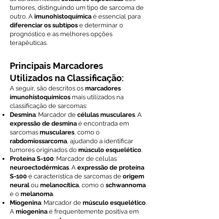
tumores, distinguindo um tipo de sarcoma de
outro. A
imunohistoquímica
é essencial para
diferenciar os subtipos
e determinar o
prognóstico e as melhores opções
terapêuticas.
Principais Marcadores
Utilizados na Classificação:
A seguir, são descritos os
marcadores
imunohistoquímicos
mais utilizados na
classificação de sarcomas:
Desmina
: Marcador de
células musculares
. A
expressão de desmina
é encontrada em
sarcomas
musculares
, como o
rabdomiossarcoma
, ajudando a identificar
tumores originados do
músculo esquelético
.
Proteína S-100
: Marcador de células
neuroectodérmicas
. A
expressão de proteína
S-100
é característica de sarcomas de
origem
neural
ou
melanocítica
, como o
schwannoma
e o
melanoma
.
Miogenina
: Marcador de
músculo esquelético
.
A
miogenina
é frequentemente positiva em