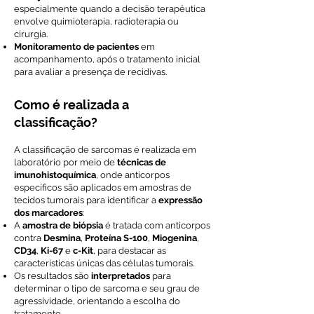
especialmente quando a decisão terapêutica
envolve quimioterapia, radioterapia ou
cirurgia.
Monitoramento de pacientes
em
acompanhamento, após o tratamento inicial
para avaliar a presença de recidivas.
Como é realizada a
classificação?
A classificação de sarcomas é realizada em
laboratório por meio de
técnicas de
imunohistoquímica
, onde anticorpos
específicos são aplicados em amostras de
tecidos tumorais para identificar a
expressão
dos marcadores
:
A
amostra de biópsia
é tratada com anticorpos
contra
Desmina
,
Proteína S-100
,
Miogenina
,
CD34
,
Ki-67
e
c-Kit
, para destacar as
características únicas das células tumorais.
Os resultados são
interpretados
para
determinar o tipo de sarcoma e seu grau de
agressividade, orientando a escolha do
tratamento.