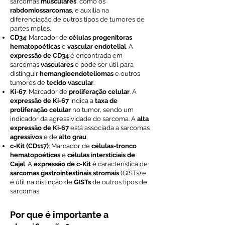
sarcomas
musculares
, como os
rabdomiossarcomas
, e auxilia na
diferenciação de outros tipos de tumores de
partes moles.
CD34
: Marcador de
células progenitoras
hematopoéticas
e
vascular endotelial
. A
expressão de CD34
é encontrada em
sarcomas
vasculares
e pode ser útil para
distinguir
hemangioendoteliomas
e outros
tumores de
tecido vascular
.
Ki-67
: Marcador de
proliferação celular
. A
expressão de Ki-67
indica a
taxa de
proliferação celular
no tumor, sendo um
indicador da agressividade do sarcoma. A
alta
expressão de Ki-67
está associada a sarcomas
agressivos
e de
alto grau
.
c-Kit (CD117)
: Marcador de
células-tronco
hematopoéticas
e
células intersticiais de
Cajal
. A
expressão de c-Kit
é característica de
sarcomas gastrointestinais stromais
(GISTs) e
é útil na distinção de
GISTs
de outros tipos de
sarcomas.
Por que é importante a