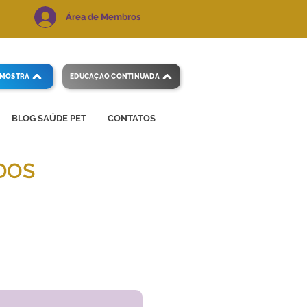
Área de Membros
AMOSTRA
EDUCAÇÃO CONTINUADA
BLOG SAÚDE PET
CONTATOS
DOS
 e precisos.
Voltar ao índice
de exames