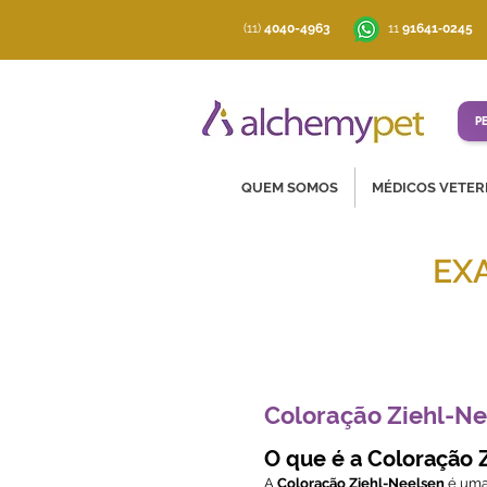
(11)
4040-4963
‪11
91641‑0245
P
QUEM SOMOS
MÉDICOS VETER
EX
Soluções co
Coloração Ziehl-Ne
O que é a Coloração 
A
Coloração Ziehl-Neelsen
é uma 