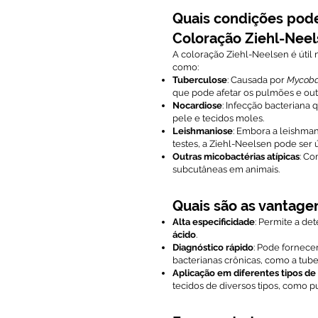
Quais condições pod
Coloração Ziehl-Nee
A coloração Ziehl-Neelsen é útil
como:
Tuberculose
: Causada por
Mycobac
que pode afetar os pulmões e out
Nocardiose
: Infecção bacteriana
pele e tecidos moles.
Leishmaniose
: Embora a leishma
testes, a Ziehl-Neelsen pode ser 
Outras micobactérias atípicas
: Co
subcutâneas em animais.
Quais são as vantage
Alta especificidade
: Permite a de
ácido
.
Diagnóstico rápido
: Pode fornece
bacterianas crônicas, como a tube
Aplicação em diferentes tipos de
tecidos de diversos tipos, como p