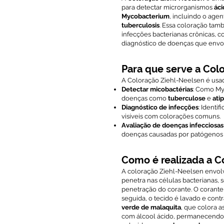
para detectar microrganismos
áci
Mycobacterium
, incluindo o age
tuberculosis
. Essa coloração tamb
infecções bacterianas crônicas, 
diagnóstico de doenças que envo
Para que serve a Col
A Coloração Ziehl-Neelsen é usad
Detectar micobactérias
: Como My
doenças como
tuberculose
e
ati
Diagnóstico de infecções
: Identi
visíveis com colorações comuns.
Avaliação de doenças infecciosas
doenças causadas por patógenos r
Como é realizada a C
A coloração Ziehl-Neelsen envolv
penetra nas células bacterianas, 
penetração do corante. O corante
seguida, o tecido é lavado e co
verde de malaquita
, que colora a
com álcool ácido, permanecend