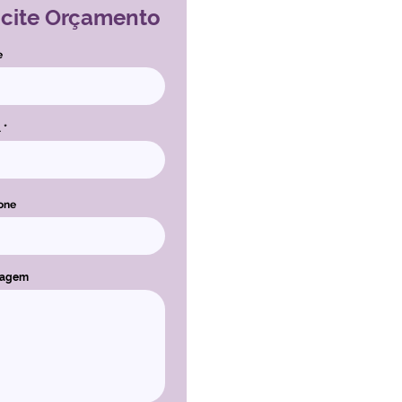
icite Orçamento
e
l
one
sagem