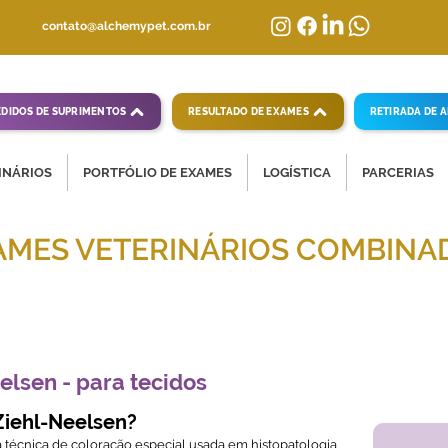
contato@alchemypet.com.br
EDIDOS DE SUPRIMENTOS
RESULTADO DE EXAMES
RETIRADA DE 
INÁRIOS
PORTFÓLIO DE EXAMES
LOGÍSTICA
PARCERIAS
AMES VETERINÁRIOS COMBINA
mpletas para diagnósticos veterinários eficientes
elsen - para tecidos
Ziehl-Neelsen?
técnica de coloração especial usada em histopatologia