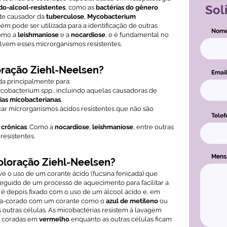
Sol
do-alcool-resistentes
, como as
bactérias do gênero
nte causador da
tuberculose
,
Mycobacterium
ém pode ser utilizada para a identificação de outras
Nom
como a
leishmaniose
e a
nocardiose
, e é fundamental no
lvem esses microrganismos resistentes.
oração Ziehl-Neelsen?
Emai
a principalmente para:
cobacterium spp., incluindo aquelas causadoras de
pias micobacterianas
.
ficar microrganismos ácidos resistentes que não são
Telef
 crônicas
: Como a
nocardiose
,
leishmaniose
, entre outras
esistentes.
Men
oloração Ziehl-Neelsen?
e o uso de um corante ácido (fucsina fenicada) que
seguido de um processo de aquecimento para facilitar a
 é depois fixado com o uso de um álcool ácido e, em
ntra-corado com um corante como o
azul de metileno
ou
s outras células. As micobactérias resistem à lavagem
o coradas em
vermelho
enquanto as outras células ficam