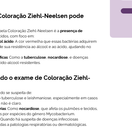
Coloração Ziehl-Neelsen pode
 pela Coloração Ziehl-Neelsen é a
presença de
idos, com foco em:
ol ácido
: A cor vermelha que essas bactérias adquirem
de sua resistência ao álcool e ao ácido, ajudando no
ficas
: Como a
tuberculose
,
nocardiose
, e doenças
ido-alcool-resistentes.
o o exame de Coloração Ziehl-
o se suspeita de:
 tuberculose e leishmaniose, especialmente em casos
não é claro.
rias
: Como
nocardiose
, que afeta os pulmões e tecidos,
as por espécies do gênero Mycobacterium.
: Quando há suspeita de doenças infecciosas
das a patologias respiratórias ou dermatológicas.