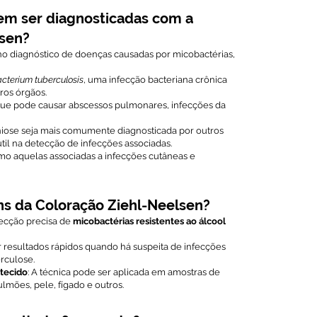
em ser diagnosticadas com a
lsen?
 no diagnóstico de doenças causadas por micobactérias,
terium tuberculosis
, uma infecção bacteriana crônica
ros órgãos.
 que pode causar abscessos pulmonares, infecções da
niose seja mais comumente diagnosticada por outros
útil na detecção de infecções associadas.
mo aquelas associadas a infecções cutâneas e
ns da Coloração Ziehl-Neelsen?
tecção precisa de
micobactérias resistentes ao álcool
r resultados rápidos quando há suspeita de infecções
rculose.
 tecido
: A técnica pode ser aplicada em amostras de
ulmões, pele, fígado e outros.