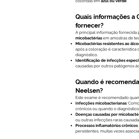
coloridas em
azul ou verde
.
Quais informações a 
fornecer?
A principal informação fornecida
micobactérias
em amostras de tec
Micobactérias resistentes ao álco
após a coloração é característica 
diagnóstico.
Identificação de infecções especí
causadas por outros patógenos ác
Quando é recomendad
Neelsen?
Este exame é recomendado quand
Infecções micobacterianas
: Como
crônicos ou quando o diagnóstico 
Doenças causadas por micobacté
ou outras infecções raras causad
Processos inflamatórios crônicos
persistentes, muitas vezes associa