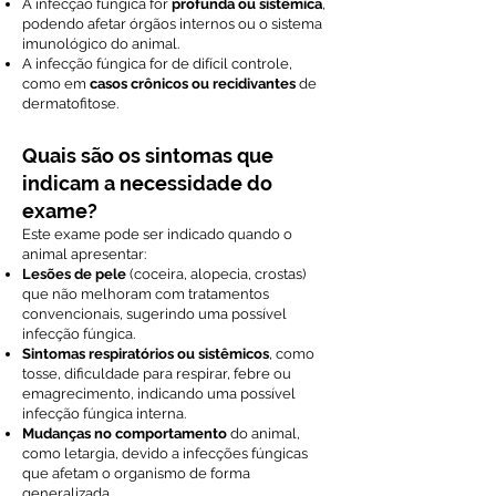
A infecção fúngica for
profunda ou sistêmica
,
podendo afetar órgãos internos ou o sistema
imunológico do animal.
A infecção fúngica for de difícil controle,
como em
casos crônicos ou recidivantes
de
dermatofitose.
Quais são os sintomas que
indicam a necessidade do
exame?
Este exame pode ser indicado quando o
animal apresentar:
Lesões de pele
(coceira, alopecia, crostas)
que não melhoram com tratamentos
convencionais, sugerindo uma possível
infecção fúngica.
Sintomas respiratórios ou sistêmicos
, como
tosse, dificuldade para respirar, febre ou
emagrecimento, indicando uma possível
infecção fúngica interna.
Mudanças no comportamento
do animal,
como letargia, devido a infecções fúngicas
que afetam o organismo de forma
generalizada.