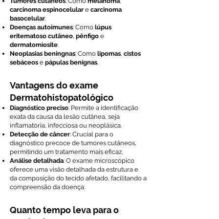
Tumores cutâneos
: Como
melanoma
,
carcinoma espinocelular
e
carcinoma
basocelular
.
Doenças autoimunes
: Como
lúpus
eritematoso cutâneo
,
pênfigo
e
dermatomiosite
.
Neoplasias beningnas
: Como
lipomas
,
cistos
sebáceos
e
pápulas benignas
.
Vantagens do exame
Dermatohistopatológico
Diagnóstico preciso
: Permite a identificação
exata da causa da lesão cutânea, seja
inflamatória, infecciosa ou neoplásica.
Detecção de câncer
: Crucial para o
diagnóstico precoce de tumores cutâneos,
permitindo um tratamento mais eficaz.
Análise detalhada
: O exame microscópico
oferece uma visão detalhada da estrutura e
da composição do tecido afetado, facilitando a
compreensão da doença.
Quanto tempo leva para o