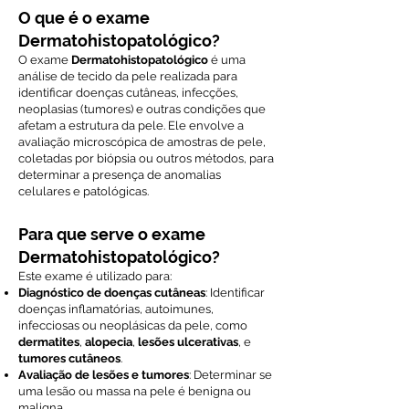
O que é o exame
Dermatohistopatológico?
O exame
Dermatohistopatológico
é uma
análise de tecido da pele realizada para
identificar doenças cutâneas, infecções,
neoplasias (tumores) e outras condições que
afetam a estrutura da pele. Ele envolve a
avaliação microscópica de amostras de pele,
coletadas por biópsia ou outros métodos, para
determinar a presença de anomalias
celulares e patológicas.
Para que serve o exame
Dermatohistopatológico?
Este exame é utilizado para:
Diagnóstico de doenças cutâneas
: Identificar
doenças inflamatórias, autoimunes,
infecciosas ou neoplásicas da pele, como
dermatites
,
alopecia
,
lesões ulcerativas
, e
tumores cutâneos
.
Avaliação de lesões e tumores
: Determinar se
uma lesão ou massa na pele é benigna ou
maligna.