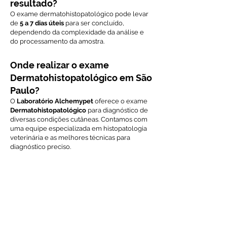
resultado?
O exame dermatohistopatológico pode levar
de
5 a 7 dias úteis
para ser concluído,
dependendo da complexidade da análise e
do processamento da amostra.
Onde realizar o exame
Dermatohistopatológico em São
Paulo?
O
Laboratório Alchemypet
oferece o exame
Dermatohistopatológico
para diagnóstico de
diversas condições cutâneas. Contamos com
uma equipe especializada em histopatologia
veterinária e as melhores técnicas para
diagnóstico preciso.
Voltar ao índice de exames
Solicite Orçamento
Nome