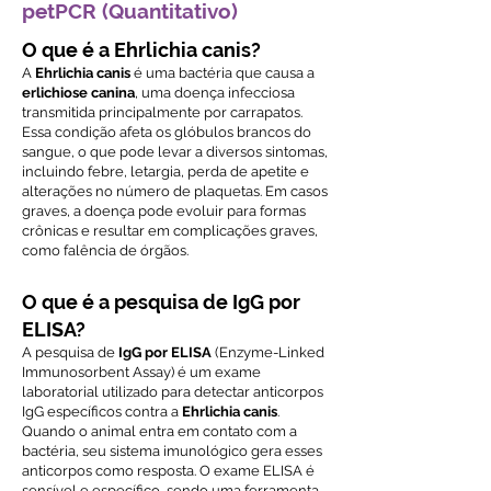
petPCR (Quantitativo)
O que é a Ehrlichia canis?
A
Ehrlichia canis
é uma bactéria que causa a
erlichiose canina
, uma doença infecciosa
transmitida principalmente por carrapatos.
Essa condição afeta os glóbulos brancos do
sangue, o que pode levar a diversos sintomas,
incluindo febre, letargia, perda de apetite e
alterações no número de plaquetas. Em casos
graves, a doença pode evoluir para formas
crônicas e resultar em complicações graves,
como falência de órgãos.
O que é a pesquisa de IgG por
ELISA?
A pesquisa de
IgG por ELISA
(Enzyme-Linked
Immunosorbent Assay) é um exame
laboratorial utilizado para detectar anticorpos
IgG específicos contra a
Ehrlichia canis
.
Quando o animal entra em contato com a
bactéria, seu sistema imunológico gera esses
anticorpos como resposta. O exame ELISA é
sensível e específico, sendo uma ferramenta