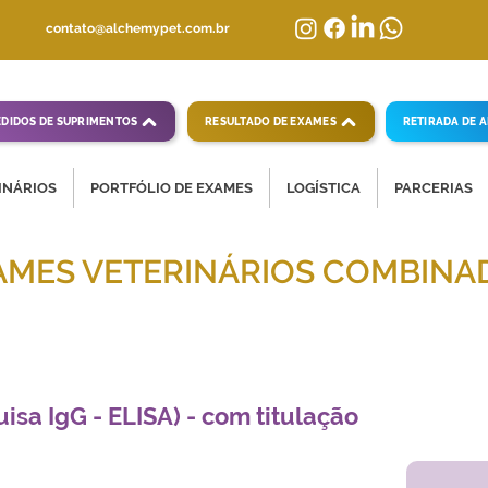
contato@alchemypet.com.br
EDIDOS DE SUPRIMENTOS
RESULTADO DE EXAMES
RETIRADA DE 
INÁRIOS
PORTFÓLIO DE EXAMES
LOGÍSTICA
PARCERIAS
AMES VETERINÁRIOS COMBINA
mpletas para diagnósticos veterinários eficientes
uisa IgG - ELISA) - com titulação