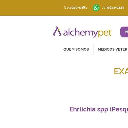
(11)
4040-4963
‪11
91641‑0245
P
QUEM SOMOS
MÉDICOS VETER
EX
Soluções co
Ehrlichia spp (Pesq