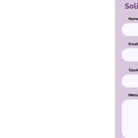
Sol
Nom
Emai
Telef
Men