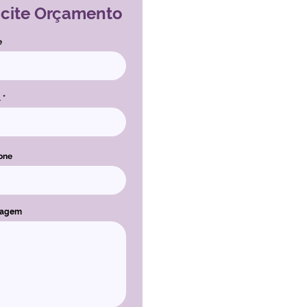
icite Orçamento
e
l
one
sagem