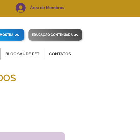
Área de Membros
AMOSTRA
EDUCAÇÃO CONTINUADA
BLOG SAÚDE PET
CONTATOS
DOS
 e precisos.
Voltar ao índice
de exames