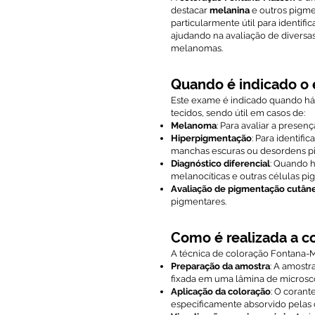
destacar
melanina
e outros pigmen
particularmente útil para identifi
ajudando na avaliação de diversa
melanomas.
Quando é indicado o
Este exame é indicado quando há 
tecidos, sendo útil em casos de:
Melanoma
: Para avaliar a presen
Hiperpigmentação
: Para identif
manchas escuras ou desordens p
Diagnóstico diferencial
: Quando h
melanocíticas e outras células p
Avaliação de pigmentação cutân
pigmentares.
Como é realizada a c
A técnica de coloração Fontana-M
Preparação da amostra
: A amostr
fixada em uma lâmina de microsc
Aplicação da coloração
: O coran
especificamente absorvido pelas 