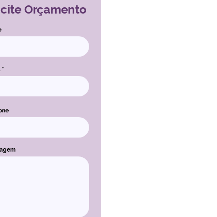
icite Orçamento
e
l
one
sagem