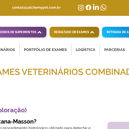
contato@alchemypet.com.br
EDIDOS DE SUPRIMENTOS
RESULTADO DE EXAMES
RETIRADA DE 
INÁRIOS
PORTFÓLIO DE EXAMES
LOGÍSTICA
PARCERIAS
AMES VETERINÁRIOS COMBINA
mpletas para diagnósticos veterinários eficientes
oloração)
tana-Masson?
 procedimento histológico utilizado para detectar e