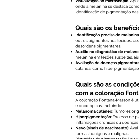
Visualização ao microscópio
: Apó
onde a melanina se destaca como 
identificação de pigmentação nas 
Quais são os benefí
Identificação precisa de melanina
outros pigmentos nos tecidos, es
desordens pigmentares.
Auxílio no diagnóstico de melan
melanina em lesões suspeitas, a
Avaliação de doenças pigmentar
cutânea, como hiperpigmentação 
Quais são as condiçõ
com a coloração Fon
A coloração Fontana-Masson é úti
e oncológicas, incluindo:
Melanoma cutâneo
: Tumores ori
Hiperpigmentação
: Excesso de p
inflamações crônicas ou doenças
Nevo (sinais de nascimento)
: Ava
formas benignas e malignas.