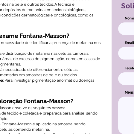
Sol
tos na pele e outros tecidos. A técnica é
car depósitos de melanina em tecidos biológicos,
s condições dermatológicas e oncológicas, como os
Nom
 exame Fontana-Masson?
necessidade de identificar a presença de melanina nos
Emai
ça e distribuição de melanina nas células tumorais.
icar áreas de excesso de pigmentação, como em casos de
igmentares.
Telef
á necessidade de diferenciar entre células
igmentadas em amostras de pele ou tecidos.
ea
: Para investigar pigmentação anormal ou doenças
Men
oloração Fontana-Masson?
asson envolve os seguintes passos:
a de tecido é coletada e preparada para análise, sendo
ópio.
te Fontana-Masson é aplicado na amostra, sendo
células contendo melanina.