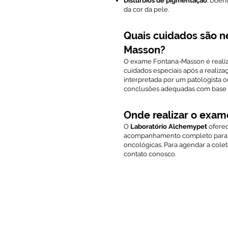
Distúrbios de pigmentação
: Doen
da cor da pele.
Quais cuidados são n
Masson?
O exame Fontana-Masson é realiz
cuidados especiais após a realiza
interpretada por um patologista 
conclusões adequadas com base
Onde realizar o exa
O
Laboratório Alchemypet
oferec
acompanhamento completo para o
oncológicas. Para agendar a cole
contato conosco.