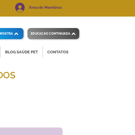
Área de Membros
AMOSTRA
EDUCAÇÃO CONTINUADA
BLOG SAÚDE PET
CONTATOS
DOS
 e precisos.
Voltar ao índice
de exames