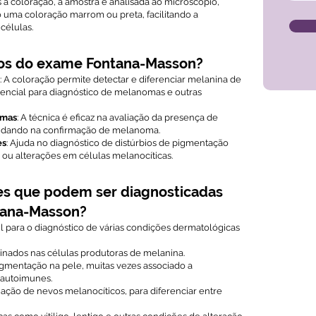
s a coloração, a amostra é analisada ao microscópio,
uma coloração marrom ou preta, facilitando a
células.
cios do exame Fontana-Masson?
: A coloração permite detectar e diferenciar melanina de
sencial para diagnóstico de melanomas e outras
omas
: A técnica é eficaz na avaliação da presença de
judando na confirmação de melanoma.
es
: Ajuda no diagnóstico de distúrbios de pigmentação
ou alterações em células melanocíticas.
es que podem ser diagnosticadas
tana-Masson?
l para o diagnóstico de várias condições dermatológicas
ginados nas células produtoras de melanina.
igmentação na pele, muitas vezes associado a
 autoimunes.
liação de nevos melanocíticos, para diferenciar entre