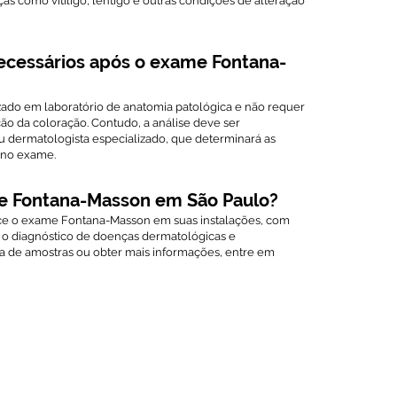
ças como vitiligo, lentigo e outras condições de alteração
ecessários após o exame Fontana-
ado em laboratório de anatomia patológica e não requer
ção da coloração. Contudo, a análise deve ser
ou dermatologista especializado, que determinará as
 no exame.
me Fontana-Masson em São Paulo?
e o exame Fontana-Masson em suas instalações, com
 diagnóstico de doenças dermatológicas e
ta de amostras ou obter mais informações, entre em