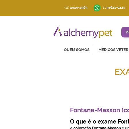
(11)
4040-4963
‪11
91641‑0245
P
QUEM SOMOS
MÉDICOS VETER
EX
Soluções co
Fontana-Masson (c
O que é o exame Fon
A
coloração Fontana-Masson
é um