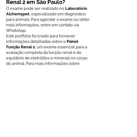
Renal 2 em São Paulo?
O exame pode ser realizado no
Laboratório
Alchemypet
, especializado em diagnóstico
para animais. Para agendar o exame ou obter
mais informações, entre em contato via
WhatsApp.
Este portfólio foi criado para fornecer
informações detalhadas sobre o
Painel
Função Renal 2
, um exame essencial para a
avaliação completa da função renal e do
equilíbrio de eletrólitos e minerais no corpo
do animal. Para mais informações sobre
preços, prazos e agendamentos, entre em
contato diretamente com o
Laboratório
Alchemypet
.
Voltar ao índice de exames
Solicite Orçamento
Nome