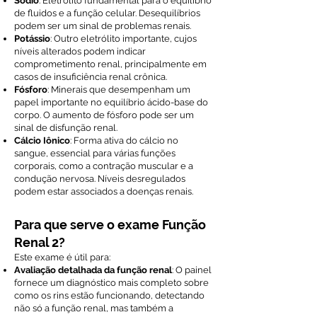
Sódio
: Eletrólito fundamental para o equilíbrio
de fluidos e a função celular. Desequilíbrios
podem ser um sinal de problemas renais.
Potássio
: Outro eletrólito importante, cujos
níveis alterados podem indicar
comprometimento renal, principalmente em
casos de insuficiência renal crônica.
Fósforo
: Minerais que desempenham um
papel importante no equilíbrio ácido-base do
corpo. O aumento de fósforo pode ser um
sinal de disfunção renal.
Cálcio Iônico
: Forma ativa do cálcio no
sangue, essencial para várias funções
corporais, como a contração muscular e a
condução nervosa. Níveis desregulados
podem estar associados a doenças renais.
Para que serve o exame Função
Renal 2?
Este exame é útil para:
Avaliação detalhada da função renal
: O painel
fornece um diagnóstico mais completo sobre
como os rins estão funcionando, detectando
não só a função renal, mas também a