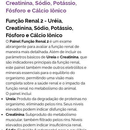
Creatinina, Sódio, Potássio,
Fósforo e Cálcio Iônico
Função Renal 2 - Uréia,
Creatinina, Sódio, Potássio,
Fósforo e Cálcio Iônico
O
Painel Função Renal 2
é um exame
abrangente para avaliar a função renal de
maneira mais detalhada. Além de incluir os
parâmetros básicos de
Ureia
e
Creatinina
, que
são indicadores principais da função renal,
este painel também mede outros eletrólitos e
minerais essenciais para o equilíbrio do
organismo, permitindo uma visão mais
completa sobre a saúde renal e o impacto da
função renal no metabolismo do animal.
O painel inclui:
Ureia
: Produto da degradação de proteínas no
organismo, eliminado pelos rins. Seus níveis
elevados podem indicar disfunção renal.
Creatinina
: Subproduto do metabolismo
muscular, também filtrado pelos rins. Níveis
elevados podem indicar insuficiência renal.