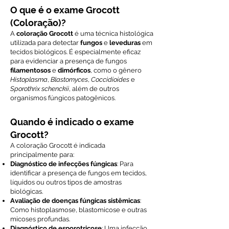
O que é o exame Grocott
(Coloração)?
A
coloração Grocott
é uma técnica histológica
utilizada para detectar
fungos
e
leveduras
em
tecidos biológicos. É especialmente eficaz
para evidenciar a presença de fungos
filamentosos
e
dimórficos
, como o gênero
Histoplasma
,
Blastomyces
,
Coccidioides
e
Sporothrix schenckii
, além de outros
organismos fúngicos patogênicos.
Quando é indicado o exame
Grocott?
A coloração Grocott é indicada
principalmente para:
Diagnóstico de infecções fúngicas
: Para
identificar a presença de fungos em tecidos,
líquidos ou outros tipos de amostras
biológicas.
Avaliação de doenças fúngicas sistêmicas
:
Como histoplasmose, blastomicose e outras
micoses profundas.
Diagnóstico de esporotricose
: Uma infecção