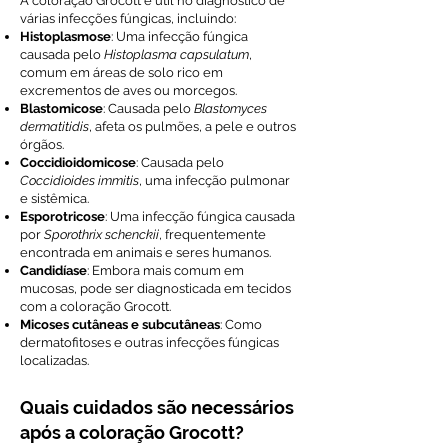
A coloração Grocott é útil no diagnóstico de
várias infecções fúngicas, incluindo:
Histoplasmose
: Uma infecção fúngica
causada pelo
Histoplasma capsulatum
,
comum em áreas de solo rico em
excrementos de aves ou morcegos.
Blastomicose
: Causada pelo
Blastomyces
dermatitidis
, afeta os pulmões, a pele e outros
órgãos.
Coccidioidomicose
: Causada pelo
Coccidioides immitis
, uma infecção pulmonar
e sistêmica.
Esporotricose
: Uma infecção fúngica causada
por
Sporothrix schenckii
, frequentemente
encontrada em animais e seres humanos.
Candidíase
: Embora mais comum em
mucosas, pode ser diagnosticada em tecidos
com a coloração Grocott.
Micoses cutâneas e subcutâneas
: Como
dermatofitoses e outras infecções fúngicas
localizadas.
Quais cuidados são necessários
após a coloração Grocott?