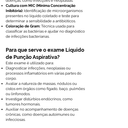
doenças, como infecções e neoplasias.
Cultura com MIC (Mínima Concentração
Inibitória):
Identificação de microorganismos
presentes no líquido coletado e teste para
determinar a sensibilidade a antibióticos.
Coloração de Gram:
Técnica usada para
classificar as bactérias e ajudar no diagnóstico
de infecções bacterianas.
Para que serve o exame Líquido
de Punção Aspirativa?
Este exame é utilizado para:
Diagnosticar infecções, neoplasias ou
processos inflamatórios em várias partes do
corpo.
Avaliar a natureza de massas, nódulos ou
cistos em órgãos como fígado, baço, pulmões
ou linfonodos.
Investigar distúrbios endócrinos, como
tumores hormonais.
Auxiliar no acompanhamento de doenças
crônicas, como doenças autoimunes ou
infecciosas.