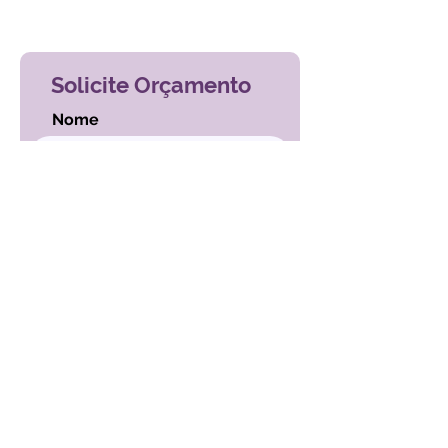
Voltar ao índice de exames
Solicite Orçamento
Nome
Email
Mensagem