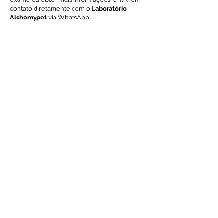
contato diretamente com o
Laboratório
Alchemypet
via WhatsApp.
Este portfólio foi criado para fornecer
informações sobre o exame
Laudo de
Necropsia COSMÉTICA (acima de 30 quilos)
,
um procedimento completo para determinar
a causa da morte de animais de grande porte,
mantendo sua aparência estética. Para mais
detalhes sobre preço, prazos e agendamento,
entre em contato diretamente com o
Laboratório Alchemypet
.
Voltar ao índice de exames
Solicite Orçamento
Nome
Email