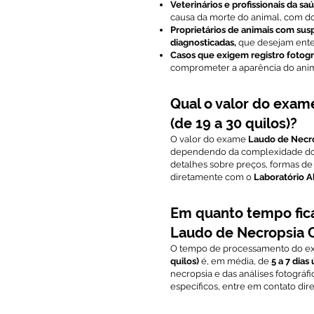
Veterinários e profissionais da sa
causa da morte do animal, com d
Proprietários de animais com su
diagnosticadas,
que desejam enten
Casos que exigem registro fotogr
comprometer a aparência do anim
Qual o valor do exa
(de 19 a 30 quilos)?
O valor do exame
Laudo de Necro
dependendo da complexidade do ca
detalhes sobre preços, formas d
diretamente com o
Laboratório 
Em quanto tempo fic
Laudo de Necropsia C
O tempo de processamento do 
quilos)
é, em média, de
5 a 7 dias 
necropsia e das análises fotográf
específicos, entre em contato di