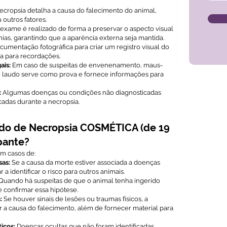
ecropsia detalha a causa do falecimento do animal,
 outros fatores.
exame é realizado de forma a preservar o aspecto visual
ias, garantindo que a aparência externa seja mantida.
cumentação fotográfica para criar um registro visual do
a para recordações.
ais:
Em caso de suspeitas de envenenamento, maus-
 o laudo serve como prova e fornece informações para
:
Algumas doenças ou condições não diagnosticadas
cadas durante a necropsia.
do de Necropsia COSMÉTICA (de 19
pante?
m casos de:
sas:
Se a causa da morte estiver associada a doenças
 a identificar o risco para outros animais.
Quando há suspeitas de que o animal tenha ingerido
 confirmar essa hipótese.
:
Se houver sinais de lesões ou traumas físicos, a
ar a causa do falecimento, além de fornecer material para
icos:
Doenças ocultas que não foram identificadas