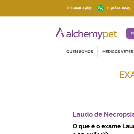
(11)
4040-4963
‪11
91641‑0245
P
QUEM SOMOS
MÉDICOS VETER
EX
Soluções co
Laudo de Necropsia
O que é o exame Lau