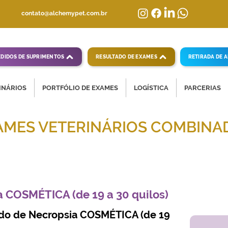
contato@alchemypet.com.br
EDIDOS DE SUPRIMENTOS
RESULTADO DE EXAMES
RETIRADA DE 
INÁRIOS
PORTFÓLIO DE EXAMES
LOGÍSTICA
PARCERIAS
AMES VETERINÁRIOS COMBINA
mpletas para diagnósticos veterinários eficientes
 COSMÉTICA (de 19 a 30 quilos)
do de Necropsia COSMÉTICA (de 19