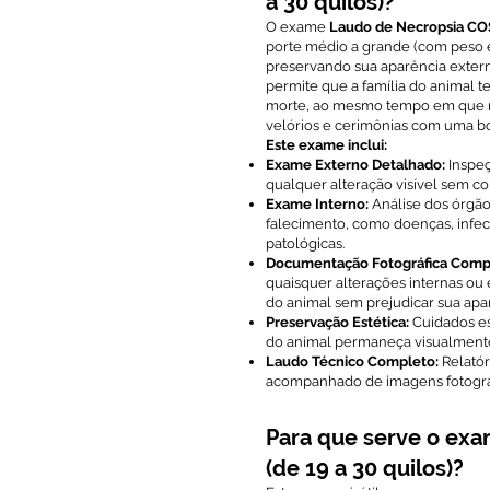
a 30 quilos)?
O exame
Laudo de Necropsia COS
porte médio a grande (com peso e
preservando sua aparência extern
permite que a família do animal 
morte, ao mesmo tempo em que ma
velórios e cerimônias com uma bo
Este exame inclui:
Exame Externo Detalhado:
Inspeç
qualquer alteração visível sem c
Exame Interno:
Análise dos órgãos
falecimento, como doenças, infec
patológicas.
Documentação Fotográfica Comp
quaisquer alterações internas ou 
do animal sem prejudicar sua apa
Preservação Estética:
Cuidados es
do animal permaneça visualmente
Laudo Técnico Completo:
Relatór
acompanhado de imagens fotográf
Para que serve o ex
(de 19 a 30 quilos)?