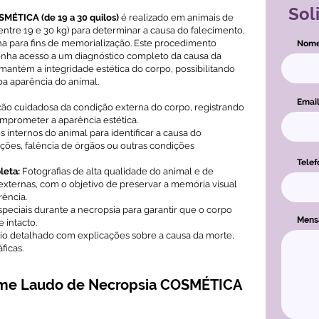
Sol
MÉTICA (de 19 a 30 quilos)
é realizado em animais de
ntre 19 e 30 kg) para determinar a causa do falecimento,
a para fins de memorialização. Este procedimento
Nom
tenha acesso a um diagnóstico completo da causa da
ntém a integridade estética do corpo, possibilitando
a aparência do animal.
Emai
ão cuidadosa da condição externa do corpo, registrando
omprometer a aparência estética.
 internos do animal para identificar a causa do
ções, falência de órgãos ou outras condições
Telef
leta:
Fotografias de alta qualidade do animal e de
externas, com o objetivo de preservar a memória visual
rência.
peciais durante a necropsia para garantir que o corpo
Men
 intacto.
io detalhado com explicações sobre a causa da morte,
icas.
ame Laudo de Necropsia COSMÉTICA