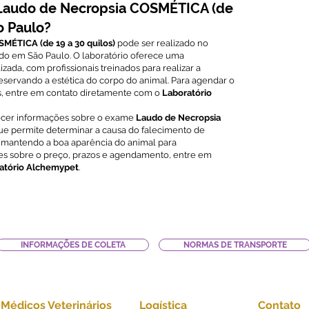
Laudo de Necropsia COSMÉTICA (de
o Paulo?
MÉTICA (de 19 a 30 quilos)
pode ser realizado no
zado em São Paulo. O laboratório oferece uma
zada, com profissionais treinados para realizar a
eservando a estética do corpo do animal. Para agendar o
, entre em contato diretamente com o
Laboratório
rnecer informações sobre o exame
Laudo de Necropsia
que permite determinar a causa do falecimento de
 mantendo a boa aparência do animal para
es sobre o preço, prazos e agendamento, entre em
atório Alchemypet
.
INFORMAÇÕES DE COLETA
NORMAS DE TRANSPORTE
Médicos Veterinários
Logística
Contato