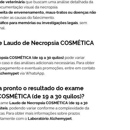
úde veterinária
que buscam uma análise detalhada da
ocumentação visual da necropsia.
speita de envenenamento, maus-tratos ou doenças não
der as causas do falecimento.
áfico para memórias ou investigações legais
, sem
al.
me Laudo de Necropsia COSMÉTICA
psia COSMÉTICA (de 19 a 30 quilos)
pode variar
so e das análises adicionais necessárias. Para obter
e pagamento e eventuais promoções, entre em contato
Alchemypet
via WhatsApp.
a pronto o resultado do exame
OSMÉTICA (de 19 a 30 quilos)?
exame
Laudo de Necropsia COSMÉTICA (de 19 a 30
úteis
, podendo variar conforme a complexidade da
icas. Para obter mais informações sobre prazos
retamente com o
Laboratório Alchemypet
.