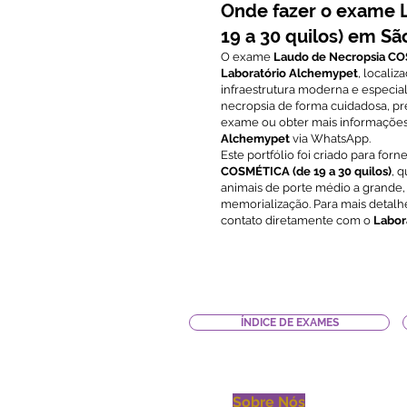
Onde fazer o exame 
19 a 30 quilos) em Sã
O exame
Laudo de Necropsia COS
Laboratório Alchemypet
, locali
infraestrutura moderna e especiali
necropsia de forma cuidadosa, pr
exame ou obter mais informações
Alchemypet
via WhatsApp.
Este portfólio foi criado para fo
COSMÉTICA (de 19 a 30 quilos)
, 
animais de porte médio a grande,
memorialização. Para mais detalh
contato diretamente com o
Labor
ÍNDICE DE EXAMES
Sobre Nós