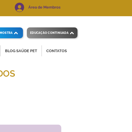
Área de Membros
AMOSTRA
EDUCAÇÃO CONTINUADA
BLOG SAÚDE PET
CONTATOS
DOS
 e precisos.
Voltar ao índice
de exames