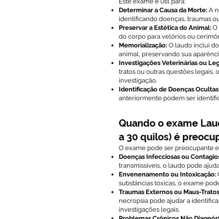
Este exame é útil para:
Determinar a Causa da Morte:
A n
identificando doenças, traumas ou
Preservar a Estética do Animal:
O 
do corpo para velórios ou cerimôn
Memorialização:
O laudo inclui do
animal, preservando sua aparênci
Investigações Veterinárias ou Leg
tratos ou outras questões legais,
investigação.
Identificação de Doenças Ocultas
anteriormente podem ser identifi
Quando o exame Lau
a 30 quilos) é preocu
O exame pode ser preocupante e
Doenças Infecciosas ou Contagio
transmissíveis, o laudo pode ajudar
Envenenamento ou Intoxicação:
substâncias tóxicas, o exame pode
Traumas Externos ou Maus-Tratos
necropsia pode ajudar a identific
investigações legais.
Problemas Crônicos Não Diagnóst