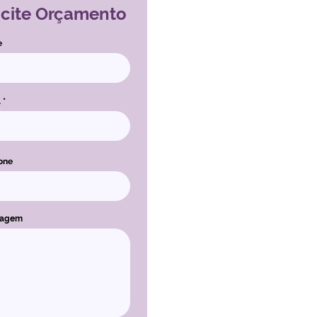
icite Orçamento
e
l
one
sagem