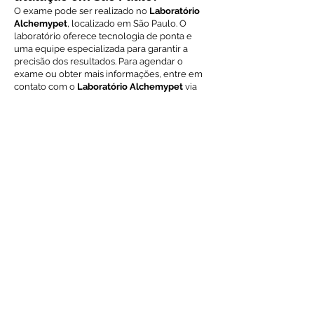
O exame pode ser realizado no
Laboratório
Alchemypet
, localizado em São Paulo. O
laboratório oferece tecnologia de ponta e
uma equipe especializada para garantir a
precisão dos resultados. Para agendar o
exame ou obter mais informações, entre em
contato com o
Laboratório Alchemypet
via
WhatsApp
.
Voltar ao índice de exames
Solicite Orçamento
Nome
Email