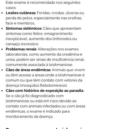
Este exame é recomendado nos seguintes
casos:
Lesões cutâneas
: Feridas, crostas, úlceras ou
perda de pelos, especialmente nas orelhas,
face e membros.
Sintomas sistêmicos
: Cães que apresentam
sintomas como febre, emagrecimento
inexplicável, aumento dos linfonodos ou
cansaço excessivo.
Problemas renais
: Alterações nos exames
laboratoriais, como aumento da creatinina e
ureia, podem ser sinais de insuficiência renal,
comumente associada à leishmaniose.
Cães de áreas endêmicas
: Animais que vivem
ou têm acesso a áreas onde a leishmaniose é
comum ou que têm contato com vetores da
doença (mosquitos flebotomíneos).
Cães com histórico de exposição ao parasita
:
Se o cão já foi diagnosticado com
leishmaniose ou está em risco devido ao
contato com animais infectados ou com áreas
endêmicas, o exame é indicado para
monitoramento da doença.