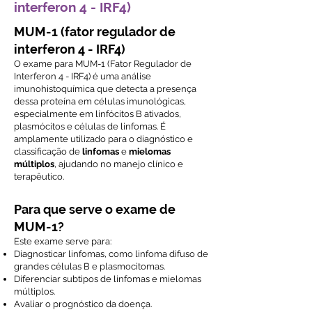
interferon 4 - IRF4)
MUM-1 (fator regulador de
interferon 4 - IRF4)
O exame para MUM-1 (Fator Regulador de
Interferon 4 - IRF4) é uma análise
imunohistoquímica que detecta a presença
dessa proteína em células imunológicas,
especialmente em linfócitos B ativados,
plasmócitos e células de linfomas. É
amplamente utilizado para o diagnóstico e
classificação de
linfomas
e
mielomas
múltiplos
, ajudando no manejo clínico e
terapêutico.
Para que serve o exame de
MUM-1?
Este exame serve para:
Diagnosticar linfomas, como linfoma difuso de
grandes células B e plasmocitomas.
Diferenciar subtipos de linfomas e mielomas
múltiplos.
Avaliar o prognóstico da doença.