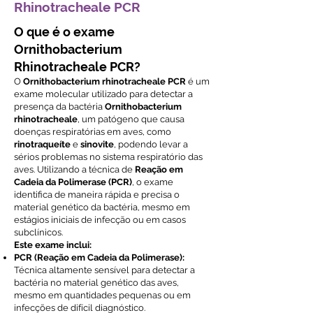
Rhinotracheale PCR
O que é o exame
Ornithobacterium
Rhinotracheale PCR?
O
Ornithobacterium rhinotracheale PCR
é um
exame molecular utilizado para detectar a
presença da bactéria
Ornithobacterium
rhinotracheale
, um patógeno que causa
doenças respiratórias em aves, como
rinotraqueíte
e
sinovite
, podendo levar a
sérios problemas no sistema respiratório das
aves. Utilizando a técnica de
Reação em
Cadeia da Polimerase (PCR)
, o exame
identifica de maneira rápida e precisa o
material genético da bactéria, mesmo em
estágios iniciais de infecção ou em casos
subclínicos.
Este exame inclui:
PCR (Reação em Cadeia da Polimerase):
Técnica altamente sensível para detectar a
bactéria no material genético das aves,
mesmo em quantidades pequenas ou em
infecções de difícil diagnóstico.