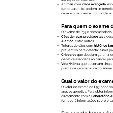
Animais com
idade avançada
, es
tumor suspeito, podem se benefi
desenvolver câncer com a idade.
Para quem o exame d
O exame de P53 é recomendado p
Cães de raças predispostas
a des
Alemão
, entre outros.
Tutores de cães com
histórico fa
preventivo para detectar sinais p
Criadores
que desejam garantir q
genética associada ao câncer para
Veterinários
que observam sinais
predisposição genética do animal
Qual o valor do exam
O valor do exame de P53 pode var
análise genética. Para obter info
diretamente com o
Laboratório 
fornecerá informações sobre o va