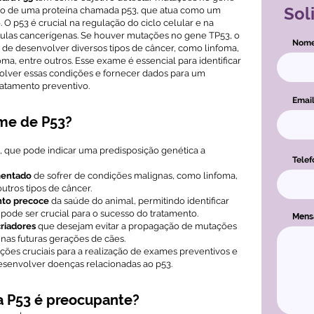
Sol
ção de uma proteína chamada p53, que atua como um
O p53 é crucial na regulação do ciclo celular e na
ulas cancerígenas. Se houver mutações no gene TP53, o
Nom
de desenvolver diversos tipos de câncer, como linfoma,
, entre outros. Esse exame é essencial para identificar
olver essas condições e fornecer dados para um
atamento preventivo.
Emai
ame de P53?
, que pode indicar uma predisposição genética a
Telef
entado
de sofrer de condições malignas, como linfoma,
utros tipos de câncer.
to precoce
da saúde do animal, permitindo identificar
 pode ser crucial para o sucesso do tratamento.
Men
criadores
que desejam evitar a propagação de mutações
nas futuras gerações de cães.
ções cruciais para a realização de exames preventivos e
esenvolver doenças relacionadas ao p53.
 P53 é preocupante?