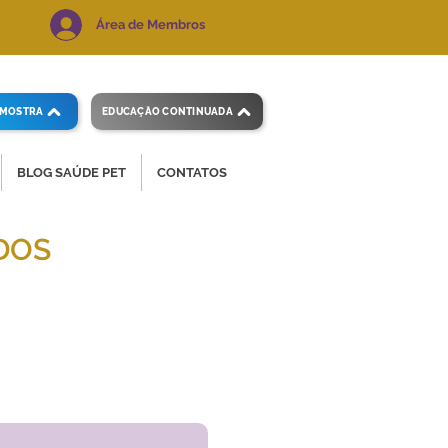
Área de Membros
AMOSTRA
EDUCAÇÃO CONTINUADA
BLOG SAÚDE PET
CONTATOS
DOS
 e precisos.
Voltar ao índice
de exames