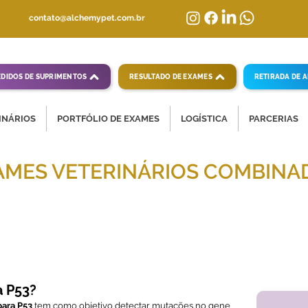
contato@alchemypet.com.br
EDIDOS DE SUPRIMENTOS
RESULTADO DE EXAMES
RETIRADA DE 
INÁRIOS
PORTFÓLIO DE EXAMES
LOGÍSTICA
PARCERIAS
AMES VETERINÁRIOS COMBINA
mpletas para diagnósticos veterinários eficientes
a P53?
para P53
tem como objetivo detectar mutações no gene