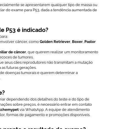
pecialmente se apresentarem qualquer tipo de massa ou
ciar do exame para P53, dada a tendência aumentada de
e P53 é indicado?
ara:
envolver câncer, como
Golden Retriever
,
Boxer
,
Pastor
miliar de câncer
, que querem realizar um monitoramento
recoces de tumores.
ue seus cães reprodutores não transmitam a mutação
 as futuras gerações.
 de doenças tumorais e querem determinar a
.
e?
iar dependendo dos detalhes do teste e do tipo de
rmações sobre preços, é necessário entrar em contato
Alchemypet
via WhatsApp. A equipe de atendimento
lor, formas de pagamento e promoções disponíveis.