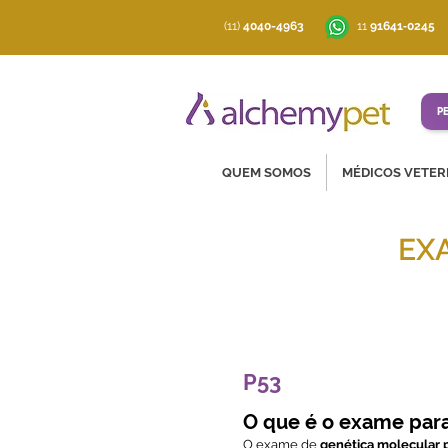
(11)
4040-4963
‪11
91641‑0245
P
QUEM SOMOS
MÉDICOS VETER
EX
Soluções co
P53
O que é o exame par
O exame de
genética molecular 