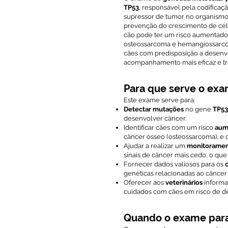
TP53
, responsável pela codifica
supressor de tumor no organismo. 
prevenção do crescimento de cél
cão pode ter um risco aumentado 
osteossarcoma e hemangiossarcoma
cães com predisposição a desenv
acompanhamento mais eficaz e tr
Para que serve o ex
Este exame serve para:
Detectar mutações
no gene
TP53
desenvolver câncer.
Identificar cães com um risco
aum
câncer ósseo (osteossarcoma), e o
Ajudar a realizar um
monitoramen
sinais de câncer mais cedo, o que
Fornecer dados valiosos para os
genéticas relacionadas ao câncer 
Oferecer aos
veterinários
informa
cuidados com cães em risco de d
Quando o exame para