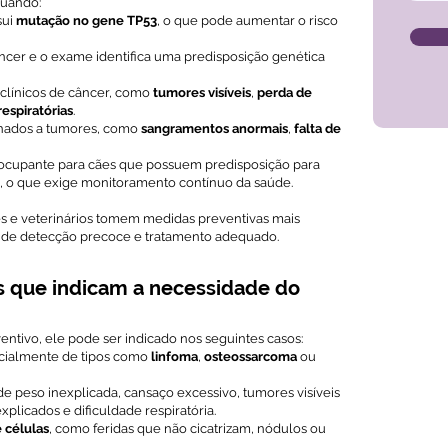
uando:
sui
mutação no gene TP53
, o que pode aumentar o risco
ncer e o exame identifica uma predisposição genética
 clínicos de câncer, como
tumores visíveis
,
perda de
respiratórias
.
onados a tumores, como
sangramentos anormais
,
falta de
eocupante para cães que possuem predisposição para
s, o que exige monitoramento contínuo da saúde.
s e veterinários tomem medidas preventivas mais
 de detecção precoce e tratamento adequado.
s que indicam a necessidade do
ntivo, ele pode ser indicado nos seguintes casos:
cialmente de tipos como
linfoma
,
osteossarcoma
ou
 peso inexplicada, cansaço excessivo, tumores visíveis
plicados e dificuldade respiratória.
 células
, como feridas que não cicatrizam, nódulos ou