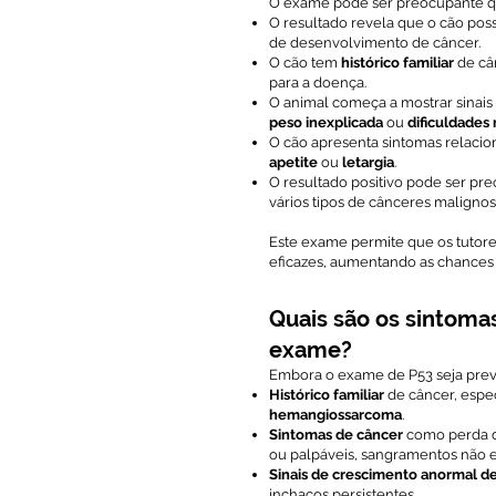
O exame pode ser preocupante q
O resultado revela que o cão pos
de desenvolvimento de câncer.
O cão tem
histórico familiar
de câ
para a doença.
O animal começa a mostrar sinais
peso inexplicada
ou
dificuldades 
O cão apresenta sintomas relaci
apetite
ou
letargia
.
O resultado positivo pode ser pr
vários tipos de cânceres maligno
Este exame permite que os tutore
eficazes, aumentando as chances
Quais são os sintoma
exame?
Embora o exame de P53 seja preve
Histórico familiar
de câncer, espe
hemangiossarcoma
.
Sintomas de câncer
como perda de
ou palpáveis, sangramentos não ex
Sinais de crescimento anormal de
inchaços persistentes.