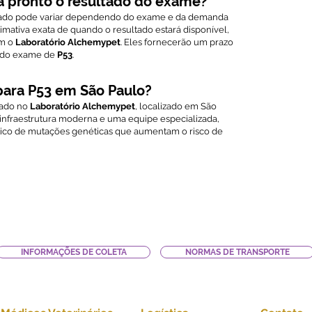
a pronto o resultado do exame?
ltado pode variar dependendo do exame e da demanda
timativa exata de quando o resultado estará disponível,
om o
Laboratório Alchemypet
. Eles fornecerão um prazo
o do exame de
P53
.
para P53 em São Paulo?
zado no
Laboratório Alchemypet
, localizado em São
 infraestrutura moderna e uma equipe especializada,
tico de mutações genéticas que aumentam o risco de
INFORMAÇÕES DE COLETA
NORMAS DE TRANSPORTE