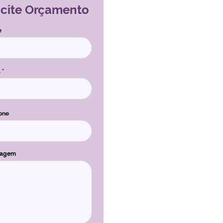
icite Orçamento
e
l
one
sagem