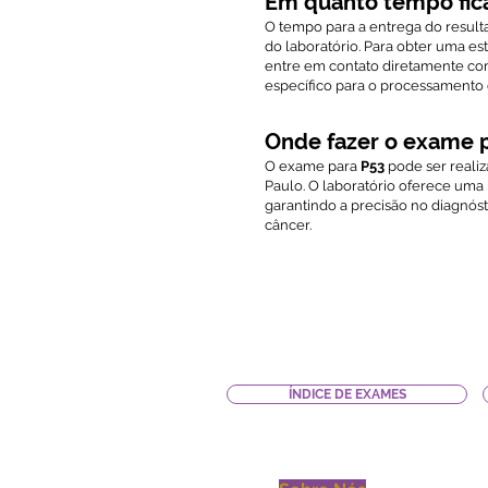
Em quanto tempo fic
O tempo para a entrega do resu
do laboratório. Para obter uma es
entre em contato diretamente c
específico para o processament
Onde fazer o exame 
O exame para
P53
pode ser reali
Paulo. O laboratório oferece uma
garantindo a precisão no diagnós
câncer.
ÍNDICE DE EXAMES