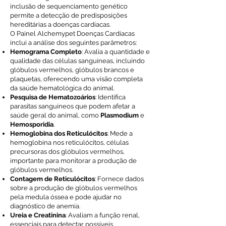
inclusão de sequenciamento genético
permite a detecção de predisposições
hereditárias a doenças cardíacas.
O Painel Alchemypet Doenças Cardíacas
inclui a análise dos seguintes parâmetros:
Hemograma Completo
: Avalia a quantidade e
qualidade das células sanguíneas, incluindo
glóbulos vermelhos, glóbulos brancos e
plaquetas, oferecendo uma visão completa
da saúde hematológica do animal.
Pesquisa de Hematozoários
: Identifica
parasitas sanguíneos que podem afetar a
saúde geral do animal, como
Plasmodium
e
Hemosporidia
.
Hemoglobina dos Reticulócitos
: Mede a
hemoglobina nos reticulócitos, células
precursoras dos glóbulos vermelhos,
importante para monitorar a produção de
glóbulos vermelhos.
Contagem de Reticulócitos
: Fornece dados
sobre a produção de glóbulos vermelhos
pela medula óssea e pode ajudar no
diagnóstico de anemia.
Ureia e Creatinina
: Avaliam a função renal,
essenciais para detectar possíveis