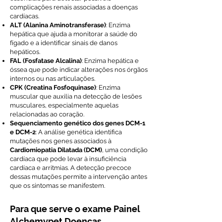
complicações renais associadas a doenças
cardíacas.
ALT (Alanina Aminotransferase)
: Enzima
hepática que ajuda a monitorar a saúde do
fígado e a identificar sinais de danos
hepáticos.
FAL (Fosfatase Alcalina)
: Enzima hepática e
óssea que pode indicar alterações nos órgãos
internos ou nas articulações.
CPK (Creatina Fosfoquinase)
: Enzima
muscular que auxilia na detecção de lesões
musculares, especialmente aquelas
relacionadas ao coração.
Sequenciamento genético dos genes DCM-1
e DCM-2
: A análise genética identifica
mutações nos genes associados à
Cardiomiopatia Dilatada (DCM)
, uma condição
cardíaca que pode levar à insuficiência
cardíaca e arritmias. A detecção precoce
dessas mutações permite a intervenção antes
que os sintomas se manifestem.
Para que serve o exame Painel
Alchemypet Doenças