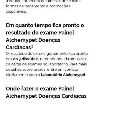
a equipe fornecerá detalhes sobre custos,
formas de pagamento e promoções
disponíveis.
Em quanto tempo fica pronto o
resultado do exame Painel
Alchemypet Doenças
Cardíacas?
O resultado do exame geralmente fica pronto
em
2 a 3 dias úteis
, dependendo da amostra e
da carga de exames no laboratório. Para mais
detalhes sobre prazos, entre em contato
diretamente com o
Laboratório Alchemypet
.
Onde fazer o exame Painel
Alchemypet Doenças Cardíacas
em São Paulo?
O exame pode ser realizado no
Laboratório
Alchemypet
, especializado em diagnóstico
molecular e exames avançados para doenças
cardíacas e outras condições. Para agendar o
exame ou obter mais informações, entre em