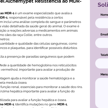
el Alchemypet Resistência ao MDR-
Sol
 ao MDR-1
é um exame especializado que avalia a
Nom
DR-1
, responsável pela resistência a certos
m inclui uma análise completa do sangue e parâmetros
 visão detalhada da saúde geral do animal. O exame é
posição a reações adversas a medicamentos em animais
Emai
 cães da raça Collie, entre outros.
metros:
 quantidade e qualidade das células sanguíneas, como
cos e plaquetas, para identificar possíveis distúrbios
Telef
ecta a presença de parasitas sanguíneos que podem
 Mede a quantidade de hemoglobina nos reticulócitos
 vermelhos), importante para avaliar a produção de
Men
ontagem ajuda a monitorar a saúde hematológica e a
pela medula óssea.
 função renal, essenciais para monitorar a saúde dos rins.
 Enzima hepática importante para avaliar a função do
tilizada para avaliar a função hepática e óssea.
ene MDR-1
: Identifica mutações no gene
MDR-1
,