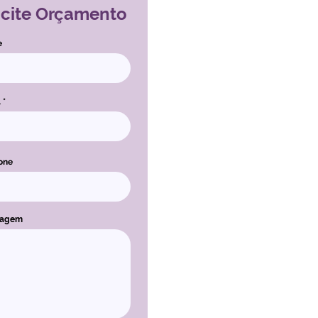
icite Orçamento
e
l
one
sagem