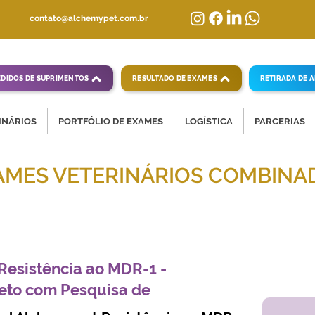
contato@alchemypet.com.br
EDIDOS DE SUPRIMENTOS
RESULTADO DE EXAMES
RETIRADA DE 
INÁRIOS
PORTFÓLIO DE EXAMES
LOGÍSTICA
PARCERIAS
AMES VETERINÁRIOS COMBINA
mpletas para diagnósticos veterinários eficientes
Resistência ao MDR-1 -
to com Pesquisa de