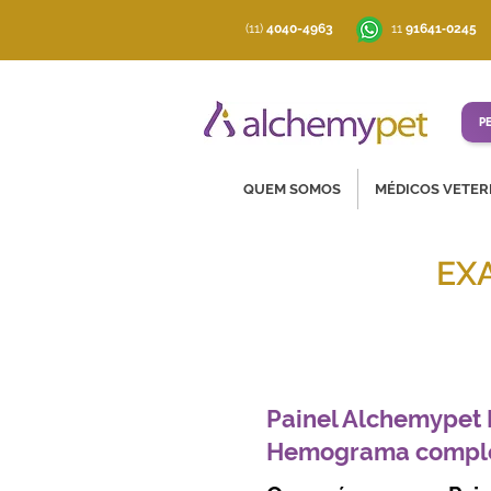
(11)
4040-4963
‪11
91641‑0245
P
QUEM SOMOS
MÉDICOS VETER
EX
Soluções co
Painel Alchemypet 
Hemograma comple