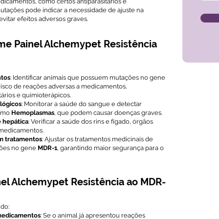
dicamentos, como certos antiparasitários e
utações pode indicar a necessidade de ajuste na
itar efeitos adversos graves.
me Painel Alchemypet Resistência
ntos
: Identificar animais que possuem mutações no gene
 risco de reações adversas a medicamentos,
tários e quimioterápicos.
lógicos
: Monitorar a saúde do sangue e detectar
como
Hemoplasmas
, que podem causar doenças graves.
 hepática
: Verificar a saúde dos rins e fígado, órgãos
 medicamentos.
em tratamentos
: Ajustar os tratamentos medicinais de
ções no gene
MDR-1
, garantindo maior segurança para o
el Alchemypet Resistência ao MDR-
do:
 medicamentos
: Se o animal já apresentou reações