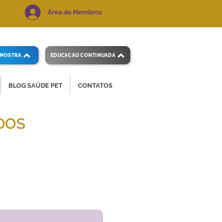
Área de Membros
AMOSTRA
EDUCAÇÃO CONTINUADA
BLOG SAÚDE PET
CONTATOS
DOS
 e precisos.
Voltar ao índice
de exames