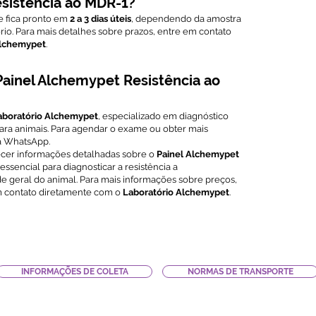
sistência ao MDR-1?
 fica pronto em
2 a 3 dias úteis
, dependendo da amostra
io. Para mais detalhes sobre prazos, entre em contato
Alchemypet
.
ainel Alchemypet Resistência ao
?
aboratório Alchemypet
, especializado em diagnóstico
ra animais. Para agendar o exame ou obter mais
ia WhatsApp.
rnecer informações detalhadas sobre o
Painel Alchemypet
ssencial para diagnosticar a resistência a
 geral do animal. Para mais informações sobre preços,
m contato diretamente com o
Laboratório Alchemypet
.
INFORMAÇÕES DE COLETA
NORMAS DE TRANSPORTE