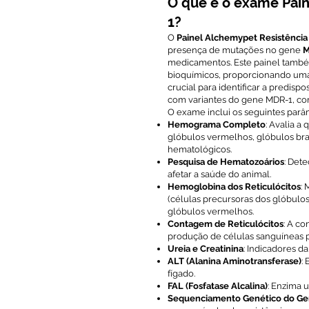
O que é o exame Pain
1?
O
Painel Alchemypet Resistência
presença de mutações no gene
M
medicamentos. Este painel també
bioquímicos, proporcionando uma
crucial para identificar a predis
com variantes do gene MDR-1, como
O exame inclui os seguintes parâ
Hemograma Completo
: Avalia a
glóbulos vermelhos, glóbulos bran
hematológicos.
Pesquisa de Hematozoários
: Det
afetar a saúde do animal.
Hemoglobina dos Reticulócitos
:
(células precursoras dos glóbulos
glóbulos vermelhos.
Contagem de Reticulócitos
: A c
produção de células sanguíneas 
Ureia e Creatinina
: Indicadores da
ALT (Alanina Aminotransferase)
:
fígado.
FAL (Fosfatase Alcalina)
: Enzima u
Sequenciamento Genético do G