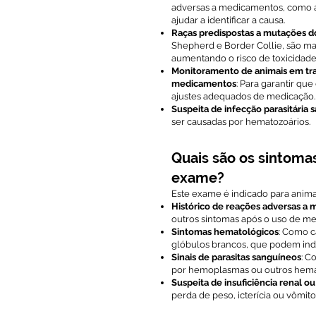
adversas a medicamentos, como an
ajudar a identificar a causa.
Raças predispostas a mutações 
Shepherd e Border Collie, são m
aumentando o risco de toxicidad
Monitoramento de animais em tr
medicamentos
: Para garantir qu
ajustes adequados de medicação.
Suspeita de infecção parasitária 
ser causadas por hematozoários.
Quais são os sintoma
exame?
Este exame é indicado para anima
Histórico de reações adversas a
outros sintomas após o uso de me
Sintomas hematológicos
: Como c
glóbulos brancos, que podem indi
Sinais de parasitas sanguíneos
: C
por hemoplasmas ou outros hema
Suspeita de insuficiência renal o
perda de peso, icterícia ou vômito