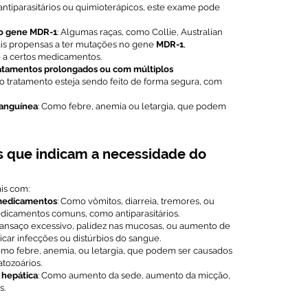
tiparasitários ou quimioterápicos, este exame pode
do gene MDR-1
: Algumas raças, como Collie, Australian
ais propensas a ter mutações no gene
MDR-1
,
e a certos medicamentos.
atamentos prolongados ou com múltiplos
e o tratamento esteja sendo feito de forma segura, com
sanguínea
: Como febre, anemia ou letargia, que podem
s que indicam a necessidade do
is com:
 medicamentos
: Como vômitos, diarreia, tremores, ou
dicamentos comuns, como antiparasitários.
ansaço excessivo, palidez nas mucosas, ou aumento de
car infecções ou distúrbios do sangue.
omo febre, anemia, ou letargia, que podem ser causados
tozoários.
u hepática
: Como aumento da sede, aumento da micção,
s.