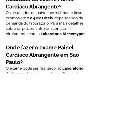
Cardíaco Abrangente?
Os resultados do painel normalmente ficam
prontos em
2 a 4 dias úteis
, dependendo da
demanda do laboratório. Para mais detalhes
sobre os prazos, entre em contato
diretamente com o
Laboratório Alchemypet
.
Onde fazer o exame Painel
Cardíaco Abrangente em São
Paulo?
O exame pode ser realizado no
Laboratório
Alchemypet
, especializado em diagnóstico
veterinário. Para agendar o exame ou obter
mais informações, entre em contato via
WhatsApp.
Voltar ao índice de exames
Solicite Orçamento