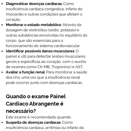
Diagnosticar doenças cardíacas
: Como
insuficiência cardíaca congestiva, infarto do
miocárdio e outras condições que afetam o
coração.
Monitorar o estado metabólico
: Através da
dosagem de eletrólitos (sódio, potássio) e
outras substâncias envolvidas no equilíbrio do
corpo, que são essenciais para o
funcionamento do sistema cardiovascular.
Identificar possíveis danos musculares
: O
painel é útil para detectar lesões musculares
gerais e específicas ao coração, com o auxílio
de exames como CK-MB, Troponina I e AST.
Avaliar a função renal
: Para monitorar a saúde
dos rins, uma vez que a insuficiência renal
pode ocorrer junto com doenças cardíacas.
Quando o exame Painel
Cardíaco Abrangente é
necessário?
Este exame é recomendado quando:
Suspeita de doenças cardíacas
: Como
insuficiência cardíaca, arritmias ou infarto do