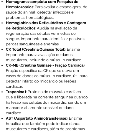
Hemograma completo com Pesquisa de
Hematozoários
: Para avaliar o estado geral de
saúde do animal, detectar infecções e
problemas hematológicos.
Hemoglobina dos Reticulócitos e Contagem
de Reticulócitos
: Auxilia na avaliação da
regeneração das células vermelhas do
sangue, importante para identificar possíveis
perdas sanguíneas e anemias.
CK Total (Creatina Quinase Total)
: Enzima
importante para a avaliação de danos
musculares, incluindo o músculo cardíaco.
CK-MB (Creatina Quinase - Fração Cardíaca)
:
Fração específica da CK que se eleva em
casos de danos ao músculo cardíaco, útil para
detectar infarto do miocárdio ou lesões
cardíacas.
Troponina I
: Proteína do músculo cardíaco
que é liberada na corrente sanguínea quando
há lesão nas células do miocárdio, sendo um
marcador altamente sensível de dano
cardíaco.
AST (Aspartato Aminotransferase)
: Enzima
hepática que também pode indicar danos
musculares e cardíacos, além de problemas