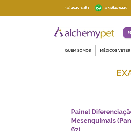
(11)
4040-4963
‪11
91641‑0245
P
QUEM SOMOS
MÉDICOS VETER
EX
Soluções co
Painel Diferenciaçã
Mesenquimais (Pan 
67)