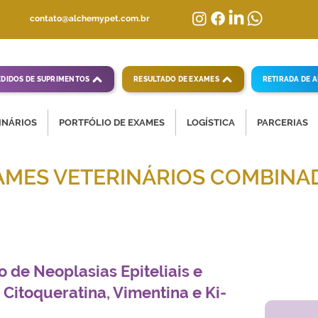
contato@alchemypet.com.br
EDIDOS DE SUPRIMENTOS
RESULTADO DE EXAMES
RETIRADA DE 
INÁRIOS
PORTFÓLIO DE EXAMES
LOGÍSTICA
PARCERIAS
AMES VETERINÁRIOS COMBINA
mpletas para diagnósticos veterinários eficientes
o de Neoplasias Epiteliais e
Citoqueratina, Vimentina e Ki-