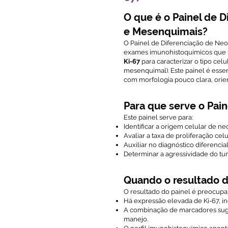
O que é o Painel de D
e Mesenquimais?
O Painel de Diferenciação de Neo
exames imunohistoquímicos que 
Ki-67
para caracterizar o tipo celu
mesenquimal). Este painel é esse
com morfologia pouco clara, orie
Para que serve o Pain
Este painel serve para:
Identificar a origem celular de ne
Avaliar a taxa de proliferação cel
Auxiliar no diagnóstico diferenci
Determinar a agressividade do tu
Quando o resultado d
O resultado do painel é preocup
Há expressão elevada de Ki-67, in
A combinação de marcadores suge
manejo.