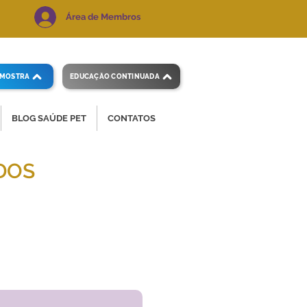
Área de Membros
AMOSTRA
EDUCAÇÃO CONTINUADA
BLOG SAÚDE PET
CONTATOS
DOS
 e precisos.
Voltar ao índice
de exames