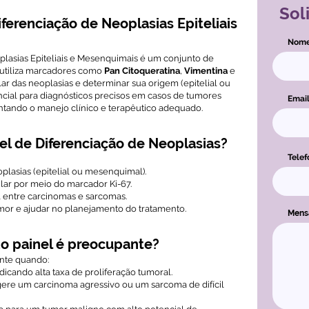
Sol
iferenciação de Neoplasias Epiteliais
Nom
plasias Epiteliais e Mesenquimais é um conjunto de
utiliza marcadores como
Pan Citoqueratina
,
Vimentina
e
lar das neoplasias e determinar sua origem (epitelial ou
ncial para diagnósticos precisos em casos de tumores
Emai
ntando o manejo clínico e terapêutico adequado.
el de Diferenciação de Neoplasias?
Telef
oplasias (epitelial ou mesenquimal).
ular por meio do marcador Ki-67.
al entre carcinomas e sarcomas.
mor e ajudar no planejamento do tratamento.
Men
o painel é preocupante?
ante quando:
dicando alta taxa de proliferação tumoral.
re um carcinoma agressivo ou um sarcoma de difícil