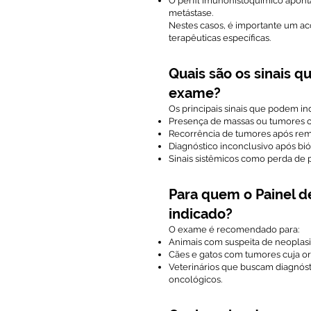
O perfil imunohistoquímico apont
metástase.
Nestes casos, é importante um a
terapêuticas específicas.
Quais são os sinais 
exame?
Os principais sinais que podem i
Presença de massas ou tumores com
Recorrência de tumores após rem
Diagnóstico inconclusivo após bi
Sinais sistêmicos como perda de
Para quem o Painel d
indicado?
O exame é recomendado para:
Animais com suspeita de neoplasi
Cães e gatos com tumores cuja ori
Veterinários que buscam diagnóst
oncológicos.