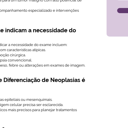
a para um tumor maligno com alto potencial de
companhamento especializado e intervenções
que indicam a necessidade do
ndicar a necessidade do exame incluem:
 características atípicas.
oção cirúrgica.
ópsia convencional.
 peso, febre ou alterações em exames de imagem.
e Diferenciação de Neoplasias é
as epiteliais ou mesenquimais.
gem celular precisa ser esclarecida.
icos mais precisos para planejar tratamentos