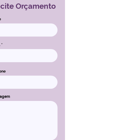
icite Orçamento
e
l
one
sagem