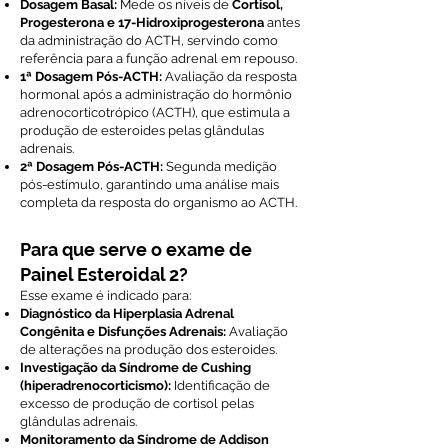
Dosagem Basal:
Mede os níveis de
Cortisol,
Progesterona e 17-Hidroxiprogesterona
antes
da administração do ACTH, servindo como
referência para a função adrenal em repouso.
1ª Dosagem Pós-ACTH:
Avaliação da resposta
hormonal após a administração do hormônio
adrenocorticotrópico (ACTH), que estimula a
produção de esteroides pelas glândulas
adrenais.
2ª Dosagem Pós-ACTH:
Segunda medição
pós-estímulo, garantindo uma análise mais
completa da resposta do organismo ao ACTH.
Para que serve o exame de
Painel Esteroidal 2?
Esse exame é indicado para:
Diagnóstico da Hiperplasia Adrenal
Congênita e Disfunções Adrenais:
Avaliação
de alterações na produção dos esteroides.
Investigação da Síndrome de Cushing
(hiperadrenocorticismo):
Identificação de
excesso de produção de cortisol pelas
glândulas adrenais.
Monitoramento da Síndrome de Addison