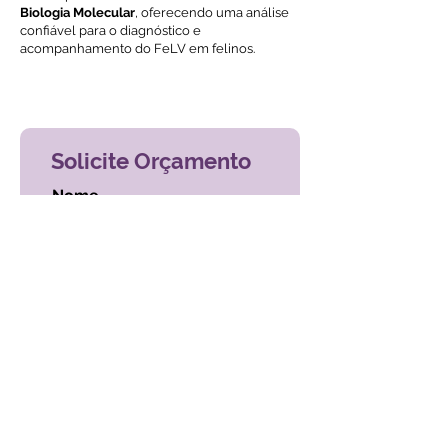
Biologia Molecular
, oferecendo uma análise
confiável para o diagnóstico e
acompanhamento do FeLV em felinos.
Voltar ao índice de exames
Solicite Orçamento
Nome
Email
Mensagem