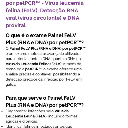
por petPCR™ - Vírus leucemia
felina (FeLV), Detecção RNA
viral (vírus circulante) e DNA
proviral
O que é o exame Painel FeLV
Plus (RNA e DNA) por petPCR™?
O
Painel FeLV Plus (RNA e DNA) por petPCR™
é um exame molecular avançado utilizado
para detectar tanto o DNA quanto o RNA do
Vírus da Leucemia Felina (FeLV)
. Através da
tecnologia
petPCR™
, o exame oferece uma
análise precisa e confiável, possibilitando a
detecção precoce da infecção por FeLV em
gatos.
Para que serve o Painel FeLV
Plus (RNA e DNA) por petPCR™?
Diagnosticar infecções pelo
Vírus da
Leucemia Felina (FeLV)
, incluindo formas
agudas e crônicas.
Identificar felinos infectados antes que