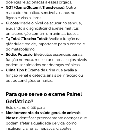
doenças relacionadas a esses órgãos.
GGT (Gama Glutamil Transferase)
: Outro
marcador hepático, sensível a danos no
fígado e vias biliares.
Glicose
: Mede o nível de açúcar no sangue,
ajudando a diagnosticar diabetes mellitus,
uma condição comum em animais idosos.
T4 Total (Tiroxina Total)
: Avalia a função da
glândula tireoide, importante para o controle
do metabolismo.
Sódio, Potássio
: Eletrólitos essenciais para a
função nervosa, muscular e renal, cujos níveis
podem ser afetados por doenças crônicas.
Urina Tipo I
: Exame de urina que avalia a
função renal e detecta sinais de infecção ou
outras condições urinárias.
Para que serve o exame Painel
Geriátrico?
Este exame é útil para:
Monitoramento da saúde geral de animais
idosos
: Identificar precocemente doenças que
podem afetar a qualidade de vida, como
insuficiência renal, hepática, diabetes,