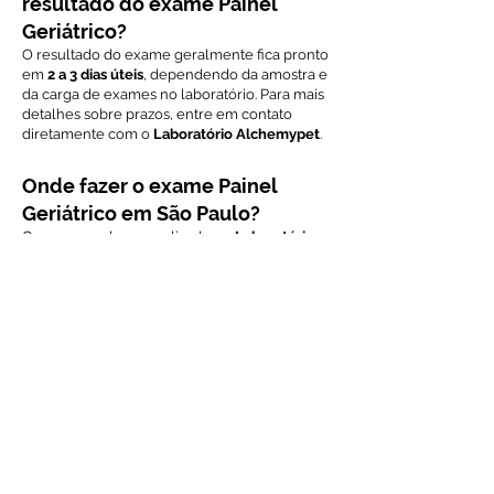
resultado do exame Painel
Geriátrico?
O resultado do exame geralmente fica pronto
em
2 a 3 dias úteis
, dependendo da amostra e
da carga de exames no laboratório. Para mais
detalhes sobre prazos, entre em contato
diretamente com o
Laboratório Alchemypet
.
Onde fazer o exame Painel
Geriátrico em São Paulo?
O exame pode ser realizado no
Laboratório
Alchemypet
, especializado em diagnóstico
laboratorial e exames clínicos para animais.
Para agendar o exame ou obter mais
informações, entre em contato via WhatsApp.
Este portfólio foi criado para fornecer
informações detalhadas sobre o
Painel
Geriátrico
, um exame essencial para avaliar a
saúde de animais idosos e detectar condições
comuns da idade de forma precoce. Para mais
informações sobre preços, prazos e
agendamentos, entre em contato
diretamente com o
Laboratório Alchemypet
.