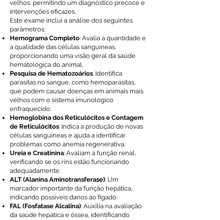
velhos, permitindo um diagnóstico precoce e
intervenções eficazes.
Este exame inclui a análise dos seguintes
parâmetros:
Hemograma Completo
: Avalia a quantidade e
a qualidade das células sanguíneas,
proporcionando uma visão geral da saúde
hematológica do animal.
Pesquisa de Hematozoários
: Identifica
parasitas no sangue, como hemoparasitas,
que podem causar doenças em animais mais
velhos com o sistema imunológico
enfraquecido.
Hemoglobina dos Reticulócitos e Contagem
de Reticulócitos
: Indica a produção de novas
células sanguíneas e ajuda a identificar
problemas como anemia regenerativa.
Ureia e Creatinina
: Avaliam a função renal,
verificando se os rins estão funcionando
adequadamente.
ALT (Alanina Aminotransferase)
: Um
marcador importante da função hepática,
indicando possíveis danos ao fígado.
FAL (Fosfatase Alcalina)
: Auxilia na avaliação
da saúde hepática e óssea, identificando