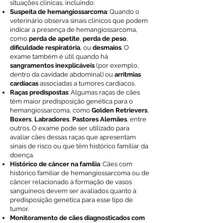
situações clínicas, incluindo:
Suspeita de hemangiossarcoma
: Quando o
veterinário observa sinais clínicos que podem
indicar a presença de hemangiossarcoma,
como
perda de apetite
,
perda de peso
,
dificuldade respiratória
, ou
desmaios
. O
exame também é útil quando há
sangramentos inexplicáveis
(por exemplo,
dentro da cavidade abdominal) ou
arritmias
cardíacas
associadas a tumores cardíacos.
Raças predispostas
: Algumas raças de cães
têm maior predisposição genética para o
hemangiossarcoma, como
Golden Retrievers
,
Boxers
,
Labradores
,
Pastores Alemães
, entre
outros. O exame pode ser utilizado para
avaliar cães dessas raças que apresentam
sinais de risco ou que têm histórico familiar da
doença.
Histórico de câncer na família
: Cães com
histórico familiar de hemangiossarcoma ou de
câncer relacionado à formação de vasos
sanguíneos devem ser avaliados quanto à
predisposição genética para esse tipo de
tumor.
Monitoramento de cães diagnosticados com