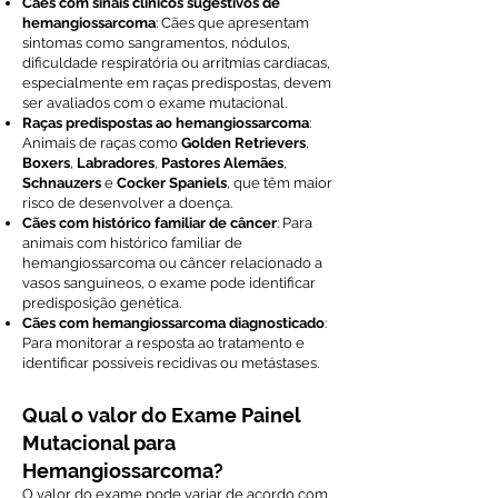
Cães com sinais clínicos sugestivos de
hemangiossarcoma
: Cães que apresentam
sintomas como sangramentos, nódulos,
dificuldade respiratória ou arritmias cardíacas,
especialmente em raças predispostas, devem
ser avaliados com o exame mutacional.
Raças predispostas ao hemangiossarcoma
:
Animais de raças como
Golden Retrievers
,
Boxers
,
Labradores
,
Pastores Alemães
,
Schnauzers
e
Cocker Spaniels
, que têm maior
risco de desenvolver a doença.
Cães com histórico familiar de câncer
: Para
animais com histórico familiar de
hemangiossarcoma ou câncer relacionado a
vasos sanguíneos, o exame pode identificar
predisposição genética.
Cães com hemangiossarcoma diagnosticado
:
Para monitorar a resposta ao tratamento e
identificar possíveis recidivas ou metástases.
Qual o valor do Exame Painel
Mutacional para
Hemangiossarcoma?
O valor do exame pode variar de acordo com