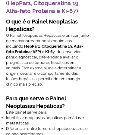
(HepPar1, Citoqueratina 19,
Alfa-feto Proteína e Ki-67)
O que é o Painel Neoplasias
Hepáticas?
O Painel Neoplasias Hepáticas é um conjunto
de marcadores imunohistoquímicos,
incluindo
HepPar1
,
Citoqueratina 19
,
Alfa-
feto Proteína (AFP)
e
Ki-67
, desenvolvido
para diagnosticar, diferenciar e avaliar o
prognóstico de tumores hepáticos em
animais. Este exame ajuda a determinar a
origem celular e o comportamento das
lesões hepáticas, permitindo um manejo
clínico mais preciso.
Para que serve o Painel
Neoplasias Hepáticas?
Este painel serve para:
Identificar neoplasias hepáticas primárias e
metastáticas.
Diferenciar entre tumores hepatocelulares e
colangiocarcinomas.