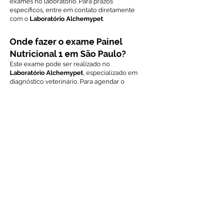
exames no laboratório. Para prazos
específicos, entre em contato diretamente
com o
Laboratório Alchemypet
.
Onde fazer o exame Painel
Nutricional 1 em São Paulo?
Este exame pode ser realizado no
Laboratório Alchemypet
, especializado em
diagnóstico veterinário. Para agendar o
exame ou obter mais informações, entre em
contato via WhatsApp.
Voltar ao índice de exames
Solicite Orçamento
Nome
Email