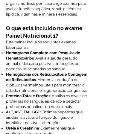
organismo. Esse perfil abrange exames para
avaliar funções hepática, renal, glicêmica,
lipídica, vitaminas e minerais essenciais.
O que está incluído no exame
Painel Nutricional 1?
Este painel inclui os seguintes exames
laboratoriais:
Hemograma Completo com Pesquisa de
Hematozoários
: Avalia a saúde geral do
animal e descarta possíveis infecções ou
doenças relacionadas ao sangue.
Hemoglobina dos Reticulócitos e Contagem
de Reticulócitos
: Medem a produção de
glóbulos vermelhos, úteis para monitorar o
estado nutricional e regeneração sanguínea.
Proteína Total e Frações
: Analisa os níveis de
proteínas no sangue, ajudando a detectar
problemas hepáticos ou nutricionais.
ALT, AST, FAL, GGT
: Enzimas hepáticas que
ajudam a avaliar a função do fígado e
identificar possíveis alterações.
Ureia e Creatinina
: Exames renais que
verificam a função dos rins.