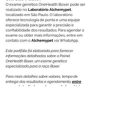
O exame genético OneHealth Boxer pode ser
realizado no
Laboratório Alchemypet
,
localizado em São Paulo. O laboratório
oferece tecnologia de ponta e uma equipe
especializada para garantir a precisão e
confiabilidade dos resultados. Para agendar o
exame ou obter mais informações, entre em
contato com o
Alchemypet
via WhatsApp.
Este portfólio foi elaborado para fornecer
informações detalhadas sobre o Painel
OneHealth Boxer, um exame genético
especializado para a raça Boxer.
Para mais detalhes sobre valores, tempo de
entrega dos resultados e agendamento,
entre
em contato diretamente com o Laboratório
Alchemypet
.
>
Acesse o site Alchemypet Genômina e saiba
mais!
Voltar ao índice de exames