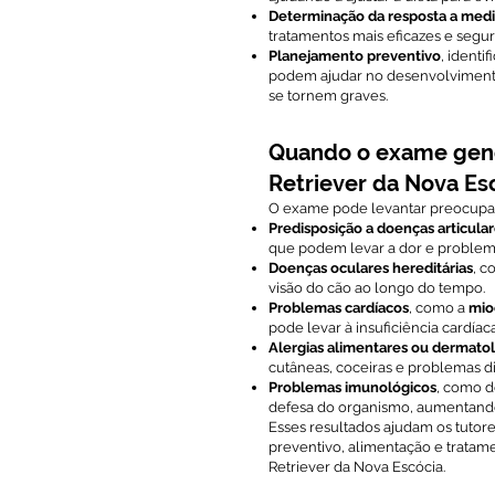
Determinação da resposta a med
tratamentos mais eficazes e segur
Planejamento preventivo
, identi
podem ajudar no desenvolvimento 
se tornem graves.
Quando o exame genô
Retriever da Nova Es
O exame pode levantar preocupaç
Predisposição a doenças articula
que podem levar a dor e proble
Doenças oculares hereditárias
, 
visão do cão ao longo do tempo.
Problemas cardíacos
, como a
mio
pode levar à insuficiência cardíaca
Alergias alimentares ou dermato
cutâneas, coceiras e problemas di
Problemas imunológicos
, como d
defesa do organismo, aumentando 
Esses resultados ajudam os tutor
preventivo, alimentação e trata
Retriever da Nova Escócia.