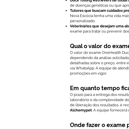
Duck Tolling Retrievers de todas 
de doenças genéticas ou que apre
Tutores que buscam cuidados pr
Nova Escócia tenha uma vida ma
personalizado.
Veterinários que desejam uma a
exame para tratar ou prevenir do
Qual o valor do exam
O valor do exame OneHealth Duck 
dependendo da análise solicitada
detalhadas sobre o preço, entre
via WhatsApp. A equipe de atend
promoções em vigor.
Em quanto tempo fic
O prazo para a entrega dos resu
laboratório e da complexidade do
de liberação dos resultados, é 
Alchemypet
. A equipe fornecerá
Onde fazer o exame p