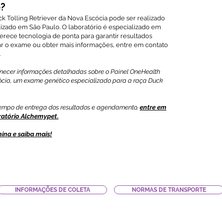
o?
Tolling Retriever da Nova Escócia pode ser realizado
alizado em São Paulo. O laboratório é especializado em
ferece tecnologia de ponta para garantir resultados
dar o exame ou obter mais informações, entre em contato
.
fornecer informações detalhadas sobre o Painel OneHealth
cócia, um exame genético especializado para a raça Duck
 tempo de entrega dos resultados e agendamento,
entre em
ratório Alchemypet
.
ina e saiba mais!
INFORMAÇÕES DE COLETA
NORMAS DE TRANSPORTE