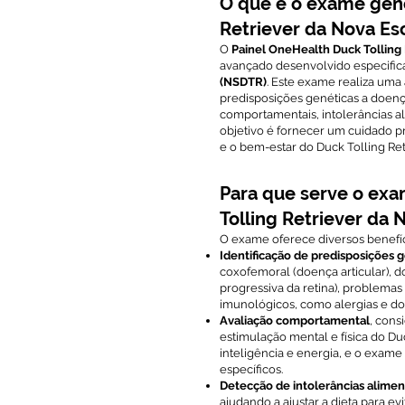
O que é o exame gen
Retriever da Nova Es
O
Painel OneHealth Duck Tolling 
avançado desenvolvido especific
(NSDTR)
. Este exame realiza uma
predisposições genéticas a doença
comportamentais, intolerâncias a
objetivo é fornecer um cuidado p
e o bem-estar do Duck Tolling Ret
Para que serve o ex
Tolling Retriever da 
O exame oferece diversos benefício
Identificação de predisposições 
coxofemoral (doença articular), d
progressiva da retina), problemas
imunológicos, como alergias e d
Avaliação comportamental
, con
estimulação mental e física do Du
inteligência e energia, e o exame
específicos.
Detecção de intolerâncias aliment
ajudando a ajustar a dieta para ev