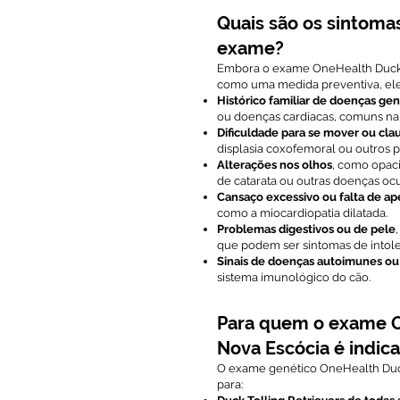
Quais são os sintoma
exame?
Embora o exame OneHealth Duck 
como uma medida preventiva, ele 
Histórico familiar de doenças gen
ou doenças cardíacas, comuns na 
Dificuldade para se mover ou cla
displasia coxofemoral ou outros 
Alterações nos olhos
, como opac
de catarata ou outras doenças ocu
Cansaço excessivo ou falta de ap
como a miocardiopatia dilatada.
Problemas digestivos ou de pele
que podem ser sintomas de intoler
Sinais de doenças autoimunes ou
sistema imunológico do cão.
Para quem o exame On
Nova Escócia é indic
O exame genético OneHealth Duc
para: