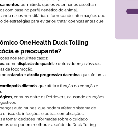
icamentos
, permitindo que os veterinários escolham
os com base no perfil genético do animal.
ficando riscos hereditários e fornecendo informações que
de estratégias para evitar ou tratar doenças antes que
mico OneHealth Duck Tolling
cócia é preocupante?
ões nos seguintes casos:
res
, como
displasia de quadril
e outras doenças ósseas,
mas de locomoção.
como
catarata
e
atrofia progressiva da retina
, que afetam a
cardiopatia dilatada
, que afeta a função do coração e
.
lógicas
, comuns entre os Retrievers, causando erupções
gestivos.
oenças autoimunes, que podem afetar o sistema de
o risco de infecções e outras complicações.
es a tomar decisões informadas sobre o cuidado
mentos que podem melhorar a saúde do Duck Tolling