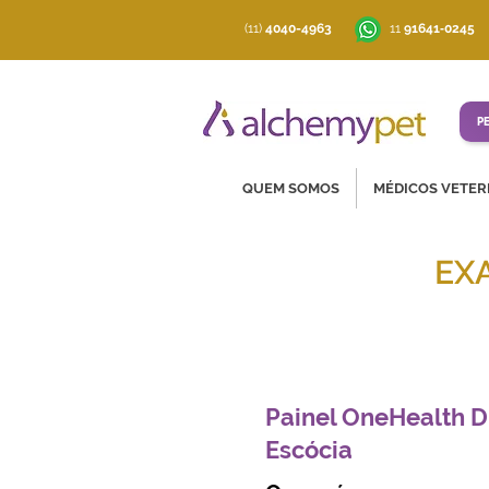
(11)
4040-4963
‪11
91641‑0245
P
QUEM SOMOS
MÉDICOS VETER
EX
Soluções co
Painel OneHealth D
Escócia