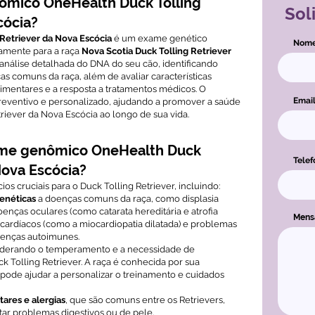
ômico OneHealth Duck Tolling
Sol
cócia?
Retriever da Nova Escócia
é um exame genético
Nom
amente para a raça
Nova Scotia Duck Tolling Retriever
 análise detalhada do DNA do seu cão, identificando
s comuns da raça, além de avaliar características
limentares e a resposta a tratamentos médicos. O
Emai
reventivo e personalizado, ajudando a promover a saúde
riever da Nova Escócia ao longo de sua vida.
ame genômico OneHealth Duck
Telef
Nova Escócia?
s cruciais para o Duck Tolling Retriever, incluindo:
genéticas
a doenças comuns da raça, como displasia
oenças oculares (como catarata hereditária e atrofia
Men
 cardíacos (como a miocardiopatia dilatada) e problemas
oenças autoimunes.
siderando o temperamento e a necessidade de
ck Tolling Retriever. A raça é conhecida por sua
 pode ajudar a personalizar o treinamento e cuidados
ares e alergias
, que são comuns entre os Retrievers,
itar problemas digestivos ou de pele.