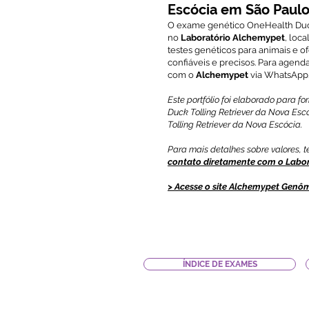
Escócia em São Paul
O exame genético OneHealth Duck 
no
Laboratório Alchemypet
, loc
testes genéticos para animais e o
confiáveis e precisos. Para agen
com o
Alchemypet
via WhatsApp
Este portfólio foi elaborado para 
Duck Tolling Retriever da Nova Es
Tolling Retriever da Nova Escócia.
Para mais detalhes sobre valores,
contato diretamente com o Labo
>
Acesse o site Alchemypet Genôm
ÍNDICE DE EXAMES