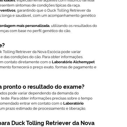
as idades
, especialmente aqueles com histórico familiar
sentem sintomas de condições típicas da raça.
eventivos
, garantindo que o Duck Tolling Retriever da
is longa e saudável, com um acompanhamento genético
bordagem mais personalizada
, utilizando os resultados do
enças com base no perfil genético do cão.
e?
Tolling Retriever da Nova Escócia pode variar
 e das condições do cão. Para obter informações
 em contato diretamente com o
Laboratório Alchemypet
imento fornecerá o preço exato, formas de pagamento e
a pronto o resultado do exame?
ltados pode variar dependendo da demanda do
 teste. Para obter informações precisas sobre o tempo
recomendado entrar em contato com o
Laboratório
 um prazo estimado de processamento e liberação.
ara Duck Tolling Retriever da Nova