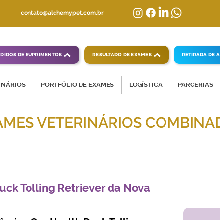
contato@alchemypet.com.br
EDIDOS DE SUPRIMENTOS
RESULTADO DE EXAMES
RETIRADA DE 
INÁRIOS
PORTFÓLIO DE EXAMES
LOGÍSTICA
PARCERIAS
AMES VETERINÁRIOS COMBINA
mpletas para diagnósticos veterinários eficientes
uck Tolling Retriever da Nova