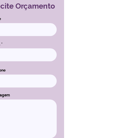
icite Orçamento
e
l
one
sagem