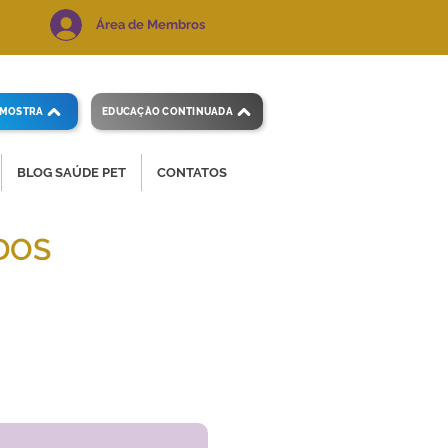
Área de Membros
AMOSTRA
EDUCAÇÃO CONTINUADA
BLOG SAÚDE PET
CONTATOS
DOS
 e precisos.
Voltar ao índice
de exames