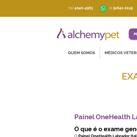
(11)
4040-4963
‪11
91641‑0245
P
QUEM SOMOS
MÉDICOS VETER
EX
Soluções co
Painel OneHealth L
O que é o exame gen
O
Painel OneHealth Labrador Ital