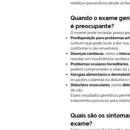
médicos preventivos desde as fases
Quando o exame genô
é preocupante?
O exame pode levantar preocupaç
Predisposição para problemas art
comum que pode levar a dor nas 
conforme o cão envelhece.
Doenças cardíacas
, como a
miocar
resultar em insuficiência cardíac
Problemas oculares hereditários
podem comprometer a visão do La
Alergias alimentares e dermatoló
erupções cutâneas ou distúrbios d
Distúrbios musculares
, como
dist
do cão.
Esses resultados genéticos perm
tratamentos precoces para melhor
Quais são os sintoma
exame?