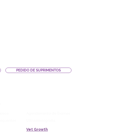
PEDIDO DE SUPRIMENTOS
LAB
Vitrine
o
Blog
Saúde Pet
nosco
Agendamento de Exames
requentes
Ultrassonografia
Vet Growth