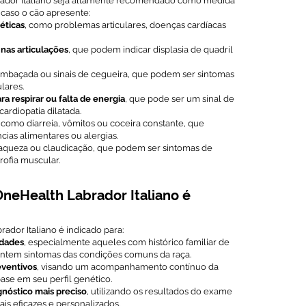
dor Italiano seja altamente recomendado como medida
 caso o cão apresente:
éticas
, como problemas articulares, doenças cardíacas
nas articulações
, que podem indicar displasia de quadril
embaçada ou sinais de cegueira, que podem ser sintomas
lares.
ra respirar ou falta de energia
, que pode ser um sinal de
ardiopatia dilatada.
, como diarreia, vômitos ou coceira constante, que
ias alimentares ou alergias.
raqueza ou claudicação, que podem ser sintomas de
rofia muscular.
neHealth Labrador Italiano é
dor Italiano é indicado para:
idades
, especialmente aqueles com histórico familiar de
ntem sintomas das condições comuns da raça.
eventivos
, visando um acompanhamento contínuo da
ase em seu perfil genético.
nóstico mais preciso
, utilizando os resultados do exame
ais eficazes e personalizados.