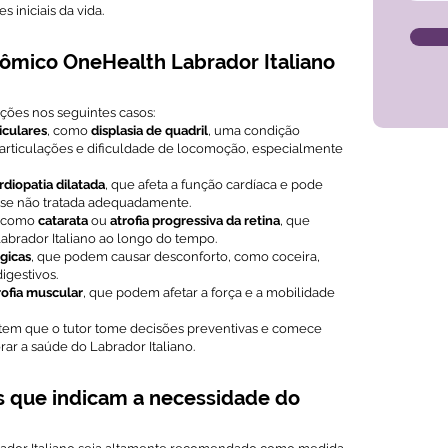
 iniciais da vida.
mico OneHealth Labrador Italiano
ões nos seguintes casos:
iculares
, como
displasia de quadril
, uma condição
articulações e dificuldade de locomoção, especialmente
diopatia dilatada
, que afeta a função cardíaca e pode
a se não tratada adequadamente.
, como
catarata
ou
atrofia progressiva da retina
, que
brador Italiano ao longo do tempo.
gicas
, que podem causar desconforto, como coceira,
igestivos.
rofia muscular
, que podem afetar a força e a mobilidade
item que o tutor tome decisões preventivas e comece
ar a saúde do Labrador Italiano.
s que indicam a necessidade do