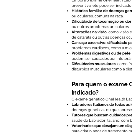
Embora o exame OneHealth Labra
preventiva, ele pode ser indicado
Histórico familiar de doenças gen
ou oculares, comuns na raça.
Dificuldade de locomoção ou dor 
ou outros problemas articulares.
Alterações na visão
, como visão 
de catarata ou outras doenças ocu
Cansaço excessivo, dificuldade pa
problemas cardíacos, como a mioc
Problemas digestivos ou de pele
podem ser causados por intolerânc
Dificuldades musculares
, como f
distúrbios musculares como a dist
Para quem o exame O
indicado?
O exame genético OneHealth Labra
Labradores Italianos de todas as 
doenças genéticas ou que aprese
Tutores que buscam cuidados pr
saúde do Labrador Italiano, com b
Veterinários que desejam um diag
para criar planos de tratamento m