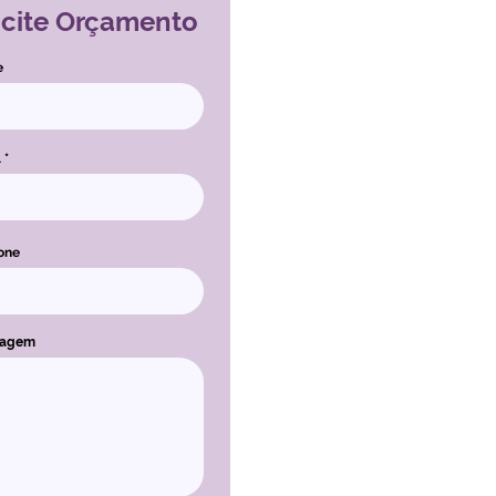
icite Orçamento
e
l
one
sagem