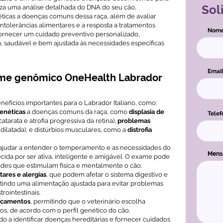
Sol
liza uma análise detalhada do DNA do seu cão,
éticas a doenças comuns dessa raça, além de avaliar
intolerâncias alimentares e a resposta a tratamentos
Nom
ornecer um cuidado preventivo personalizado,
 saudável e bem ajustada às necessidades específicas
Emai
ame genômico OneHealth Labrador
efícios importantes para o Labrador Italiano, como:
genéticas
a doenças comuns da raça, como
displasia de
Telef
tarata e atrofia progressiva da retina),
problemas
dilatada), e distúrbios musculares, como a
distrofia
 ajudar a entender o temperamento e as necessidades do
Men
cida por ser ativa, inteligente e amigável. O exame pode
dades que estimulam física e mentalmente o cão.
ares e alergias
, que podem afetar o sistema digestivo e
itindo uma alimentação ajustada para evitar problemas
rointestinais.
icamentos
, permitindo que o veterinário escolha
os, de acordo com o perfil genético do cão.
do a identificar doenças hereditárias e fornecer cuidados