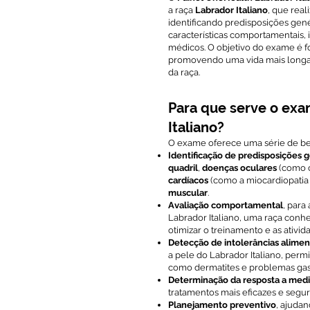
a raça
Labrador Italiano
, que rea
identificando predisposições gen
características comportamentais, 
médicos. O objetivo do exame é f
promovendo uma vida mais longa,
da raça.
Para que serve o ex
Italiano?
O exame oferece uma série de ben
Identificação de predisposições 
quadril
,
doenças oculares
(como ca
cardíacos
(como a miocardiopatia 
muscular
.
Avaliação comportamental
, para
Labrador Italiano, uma raça conhe
otimizar o treinamento e as ativi
Detecção de intolerâncias aliment
a pele do Labrador Italiano, perm
como dermatites e problemas gast
Determinação da resposta a med
tratamentos mais eficazes e segur
Planejamento preventivo
, ajudan