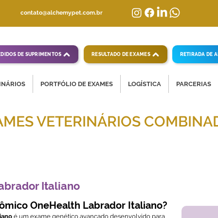
contato@alchemypet.com.br
EDIDOS DE SUPRIMENTOS
RESULTADO DE EXAMES
RETIRADA DE 
INÁRIOS
PORTFÓLIO DE EXAMES
LOGÍSTICA
PARCERIAS
AMES VETERINÁRIOS COMBINA
mpletas para diagnósticos veterinários eficientes
abrador Italiano
ômico OneHealth Labrador Italiano?
iano
é um exame genético avançado desenvolvido para