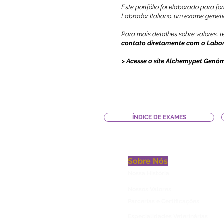
Este portfólio foi elaborado para 
Labrador Italiano, um exame genéti
Para mais detalhes sobre valores,
contato diretamente com o Labo
>
Acesse o site Alchemypet Genôm
ÍNDICE DE EXAMES
Sobre Nós
Nossa História
Nossos Valores
Parcerias e Certificações
Especialidades Veterinárias