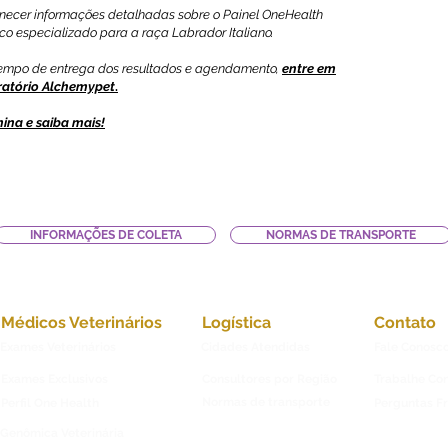
fornecer informações detalhadas sobre o Painel OneHealth
co especializado para a raça Labrador Italiano.
 tempo de entrega dos resultados e agendamento,
entre em
ratório Alchemypet
.
ina e saiba mais!
INFORMAÇÕES DE COLETA
NORMAS DE TRANSPORTE
Médicos Veterinários
Logística
Contato
Exames Veterinários
Cidades Atendidas
Fale Conosc
Exames Exclusivos
Consultores por Região
Trabalhe Co
Normas de transporte
Perfil One Health
Perguntas F
Genômica Veterinária