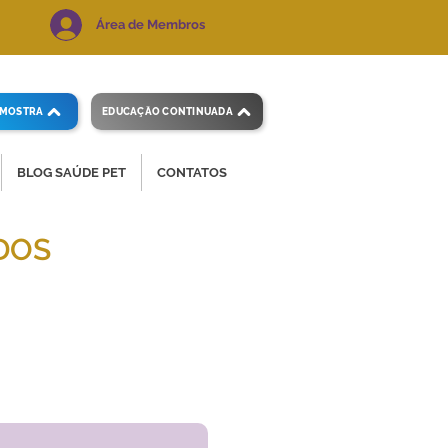
Área de Membros
AMOSTRA
EDUCAÇÃO CONTINUADA
BLOG SAÚDE PET
CONTATOS
DOS
 e precisos.
Voltar ao índice
de exames