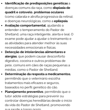
Identificação de predisposições genéticas
a
doenças comuns da raça, como
displasia de
quadril e cotovelo
,
problemas oculares
(como catarata e atrofia progressiva da retina),
e doenças neurológicas, como a
epilepsia
.
Avaliação comportamental
, ajudando a
entender o temperamento do Pastor de
Shetland, uma raça inteligente, alerta e leal. O
exame pode ajudar a ajustar o treinamento e
as atividades para atender melhor às suas
necessidades emocionais e físicas.
Detecção de intolerâncias alimentares e
alergias
, que podem causar desconforto
digestivo, coceira e outros problemas de
pele, comuns em cães de raças pequenas a
médias, como o Pastor de Shetland.
Determinação da resposta a medicamentos
,
permitindo que o veterinário escolha
tratamentos mais eficazes e seguros,
baseados no perfil genético do cão.
Planejamento preventivo
, permitindo que o
tutor adote estratégias para prevenir ou
controlar doenças hereditárias desde o início
da vida do Pastor de Shetland, promovendo
sua saúde a longo prazo.