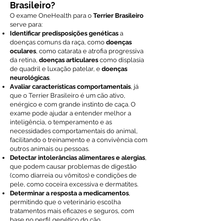
Brasileiro?
O exame OneHealth para o
Terrier Brasileiro
serve para:
Identificar predisposições genéticas
a
doenças comuns da raça, como
doenças
oculares
, como catarata e atrofia progressiva
da retina,
doenças articulares
como displasia
de quadril e luxação patelar, e
doenças
neurológicas
.
Avaliar características comportamentais
, já
que o Terrier Brasileiro é um cão ativo,
enérgico e com grande instinto de caça. O
exame pode ajudar a entender melhor a
inteligência, o temperamento e as
necessidades comportamentais do animal,
facilitando o treinamento e a convivência com
outros animais ou pessoas.
Detectar intolerâncias alimentares e alergias
,
que podem causar problemas de digestão
(como diarreia ou vômitos) e condições de
pele, como coceira excessiva e dermatites.
Determinar a resposta a medicamentos
,
permitindo que o veterinário escolha
tratamentos mais eficazes e seguros, com
base no perfil genético do cão.