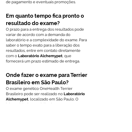
de pagamento e eventuais promoções.
Em quanto tempo fica pronto o
resultado do exame?
O prazo para a entrega dos resultados pode
variar de acordo com a demanda do
laboratório e a complexidade do exame. Para
saber o tempo exato para a liberação dos
resultados, entre em contato diretamente
com o
Laboratório Alchemypet
, que
fornecerá um prazo estimado de entrega.
Onde fazer o exame para Terrier
Brasileiro em São Paulo?
O exame genético OneHealth Terrier
Brasileiro pode ser realizado no
Laboratório
Alchemypet
, localizado em São Paulo. O
laboratório é especializado em exames
genéticos para animais e oferece tecnologia
de ponta para garantir a precisão e a
confiabilidade dos resultados. Para agendar o
exame ou obter mais informações, entre em
contato com o
Alchemypet
via WhatsApp.